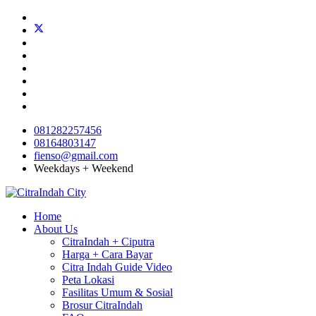
081282257456
08164803147
fienso@gmail.com
Weekdays + Weekend
Home
About Us
CitraIndah + Ciputra
Harga + Cara Bayar
Citra Indah Guide Video
Peta Lokasi
Fasilitas Umum & Sosial
Brosur CitraIndah