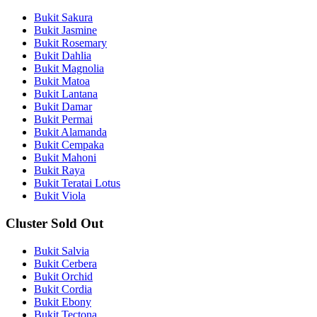
Bukit Sakura
Bukit Jasmine
Bukit Rosemary
Bukit Dahlia
Bukit Magnolia
Bukit Matoa
Bukit Lantana
Bukit Damar
Bukit Permai
Bukit Alamanda
Bukit Cempaka
Bukit Mahoni
Bukit Raya
Bukit Teratai Lotus
Bukit Viola
Cluster Sold Out
Bukit Salvia
Bukit Cerbera
Bukit Orchid
Bukit Cordia
Bukit Ebony
Bukit Tectona