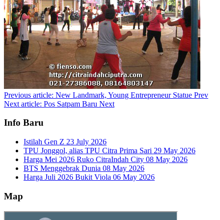
Previous article: New Landmark, Young Entrepreneur Statue
Prev
Next article: Pos Satpam Baru
Next
Info Baru
Istilah Gen Z
23 July 2026
TPU Jonggol, alias TPU Citra Prima Sari
29 May 2026
Harga Mei 2026 Ruko CitraIndah City
08 May 2026
BTS Menggebrak Dunia
08 May 2026
Harga Juli 2026 Bukit Viola
06 May 2026
Map