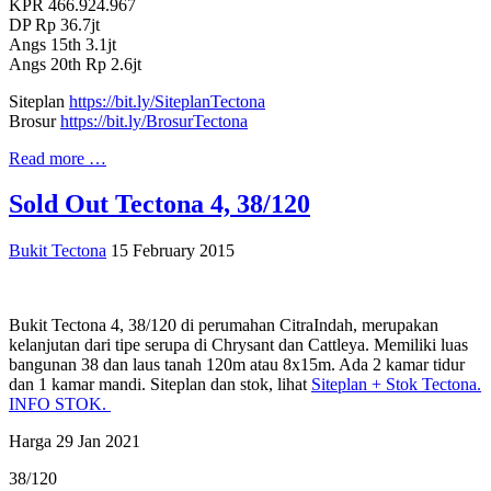
KPR 466.924.967
DP Rp 36.7jt
Angs 15th 3.1jt
Angs 20th Rp 2.6jt
Siteplan
https://bit.ly/SiteplanTectona
Brosur
https://bit.ly/BrosurTectona
Read more …
Sold Out Tectona 4, 38/120
Bukit Tectona
15 February 2015
Bukit Tectona 4, 38/120 di perumahan CitraIndah, merupakan
kelanjutan dari tipe serupa di Chrysant dan Cattleya. Memiliki luas
bangunan 38 dan laus tanah 120m atau 8x15m. Ada 2 kamar tidur
dan 1 kamar mandi. Siteplan dan stok, lihat
Siteplan + Stok Tectona.
INFO STOK.
Harga 29 Jan 2021
38/120