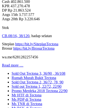
Cash 402.861.500
KPR 437.270.478
DP Rp 21.863.524
Angs 15th 3.737.577
Angs 20th Rp 3.220.646
Stok
CB.08/16, 38/120
, hadap selatan
Siteplan
https://bit.ly/SiteplanTectona
Brosur
https://bit.ly/BrosurTectona
wa.me/6281282257456
Read more …
Sold Out Tectona 3, 36/90 , 36/108
Rumah Murah Bukit Tectona
Sold Out Tectona 2, 36/72, 78, 90
Sold out Tectona 1, 22/72, 22/90
Promo Merdeka 2018 Tectona 22/90
Mr HTF di Tectona
Ms PDP di Tectona
Ms TNR di Tectona