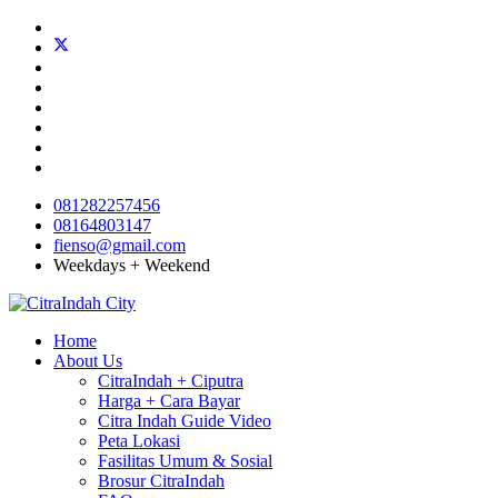
081282257456
08164803147
fienso@gmail.com
Weekdays + Weekend
Home
About Us
CitraIndah + Ciputra
Harga + Cara Bayar
Citra Indah Guide Video
Peta Lokasi
Fasilitas Umum & Sosial
Brosur CitraIndah