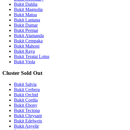
Bukit Dahlia
Bukit Magnolia
Bukit Matoa
Bukit Lantana
Bukit Damar
Bukit Permai
Bukit Alamanda
Bukit Cempaka
Bukit Mahoni
Bukit Raya
Bukit Teratai Lotus
Bukit Viola
Cluster Sold Out
Bukit Salvia
Bukit Cerbera
Bukit Orchid
Bukit Cordia
Bukit Ebony
Bukit Tectona
Bukit Chrysant
Bukit Edelweis
Bukit Anyelir