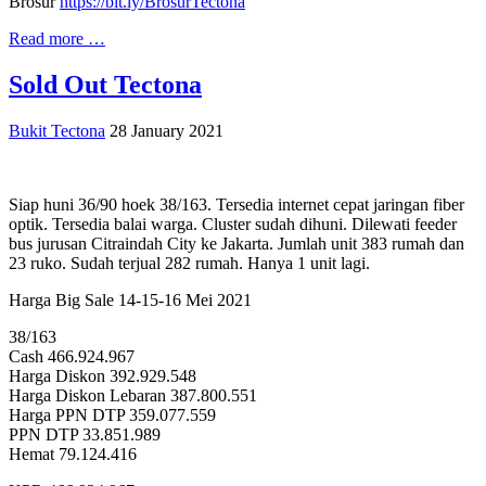
Brosur
https://bit.ly/BrosurTectona
Read more …
Sold Out Tectona
Bukit Tectona
28 January 2021
Siap huni 36/90 hoek 38/163. Tersedia internet cepat jaringan fiber
optik. Tersedia balai warga. Cluster sudah dihuni. Dilewati feeder
bus jurusan Citraindah City ke Jakarta. Jumlah unit 383 rumah dan
23 ruko. Sudah terjual 282 rumah. Hanya 1 unit lagi.
Harga Big Sale 14-15-16 Mei 2021
38/163
Cash 466.924.967
Harga Diskon 392.929.548
Harga Diskon Lebaran 387.800.551
Harga PPN DTP 359.077.559
PPN DTP 33.851.989
Hemat 79.124.416