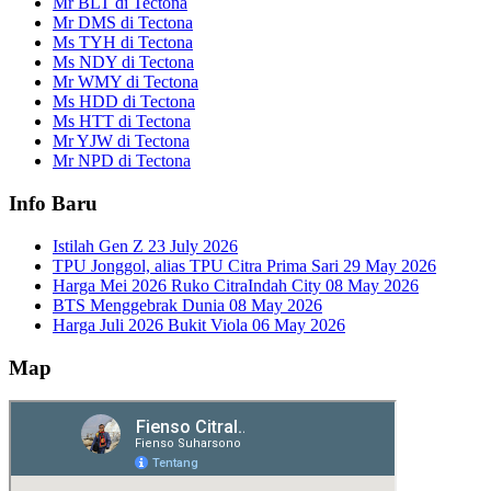
Mr BLT di Tectona
Mr DMS di Tectona
Ms TYH di Tectona
Ms NDY di Tectona
Mr WMY di Tectona
Ms HDD di Tectona
Ms HTT di Tectona
Mr YJW di Tectona
Mr NPD di Tectona
Info Baru
Istilah Gen Z
23 July 2026
TPU Jonggol, alias TPU Citra Prima Sari
29 May 2026
Harga Mei 2026 Ruko CitraIndah City
08 May 2026
BTS Menggebrak Dunia
08 May 2026
Harga Juli 2026 Bukit Viola
06 May 2026
Map