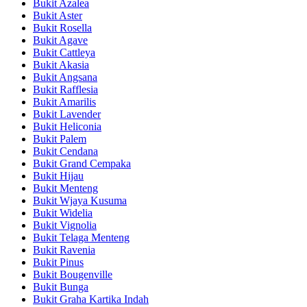
Bukit Azalea
Bukit Aster
Bukit Rosella
Bukit Agave
Bukit Cattleya
Bukit Akasia
Bukit Angsana
Bukit Rafflesia
Bukit Amarilis
Bukit Lavender
Bukit Heliconia
Bukit Palem
Bukit Cendana
Bukit Grand Cempaka
Bukit Hijau
Bukit Menteng
Bukit Wjaya Kusuma
Bukit Widelia
Bukit Vignolia
Bukit Telaga Menteng
Bukit Ravenia
Bukit Pinus
Bukit Bougenville
Bukit Bunga
Bukit Graha Kartika Indah