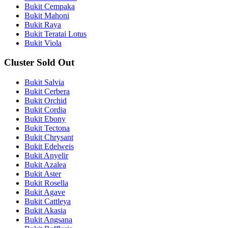
Bukit Cempaka
Bukit Mahoni
Bukit Raya
Bukit Teratai Lotus
Bukit Viola
Cluster Sold Out
Bukit Salvia
Bukit Cerbera
Bukit Orchid
Bukit Cordia
Bukit Ebony
Bukit Tectona
Bukit Chrysant
Bukit Edelweis
Bukit Anyelir
Bukit Azalea
Bukit Aster
Bukit Rosella
Bukit Agave
Bukit Cattleya
Bukit Akasia
Bukit Angsana