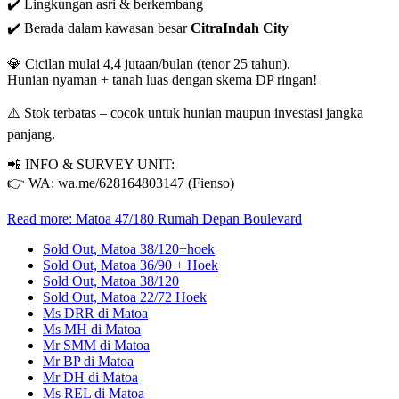
✔️ Lingkungan asri & berkembang
✔️ Berada dalam kawasan besar
CitraIndah City
💎 Cicilan mulai 4,4 jutaan/bulan (tenor 25 tahun).
Hunian nyaman + tanah luas dengan skema DP ringan!
⚠️ Stok terbatas – cocok untuk hunian maupun investasi jangka
panjang.
📲 INFO & SURVEY UNIT:
👉 WA: wa.me/628164803147 (Fienso)
Read more: Matoa 47/180 Rumah Depan Boulevard
Sold Out, Matoa 38/120+hoek
Sold Out, Matoa 36/90 + Hoek
Sold Out, Matoa 38/120
Sold Out, Matoa 22/72 Hoek
Ms DRR di Matoa
Ms MH di Matoa
Mr SMM di Matoa
Mr BP di Matoa
Mr DH di Matoa
Ms REL di Matoa