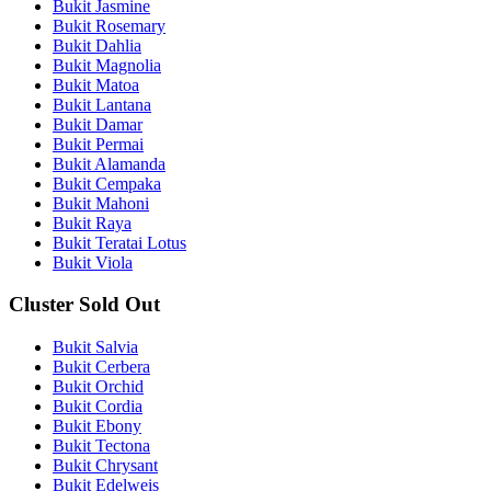
Bukit Jasmine
Bukit Rosemary
Bukit Dahlia
Bukit Magnolia
Bukit Matoa
Bukit Lantana
Bukit Damar
Bukit Permai
Bukit Alamanda
Bukit Cempaka
Bukit Mahoni
Bukit Raya
Bukit Teratai Lotus
Bukit Viola
Cluster Sold Out
Bukit Salvia
Bukit Cerbera
Bukit Orchid
Bukit Cordia
Bukit Ebony
Bukit Tectona
Bukit Chrysant
Bukit Edelweis