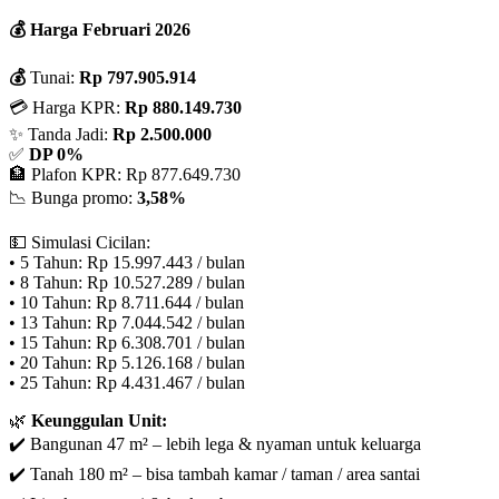
💰 Harga Februari 2026
💰
Tunai:
Rp 797.905.914
💳 Harga KPR:
Rp 880.149.730
✨ Tanda Jadi:
Rp 2.500.000
✅
DP 0%
🏦 Plafon KPR: Rp 877.649.730
📉 Bunga promo:
3,58%
💵 Simulasi Cicilan:
• 5 Tahun: Rp 15.997.443 / bulan
• 8 Tahun: Rp 10.527.289 / bulan
• 10 Tahun: Rp 8.711.644 / bulan
• 13 Tahun: Rp 7.044.542 / bulan
• 15 Tahun: Rp 6.308.701 / bulan
• 20 Tahun: Rp 5.126.168 / bulan
• 25 Tahun: Rp 4.431.467 / bulan
🌿
Keunggulan Unit:
✔️ Bangunan 47 m² – lebih lega & nyaman untuk keluarga
✔️ Tanah 180 m² – bisa tambah kamar / taman / area santai