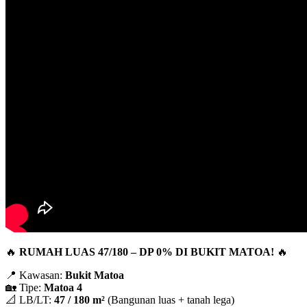
🔥
RUMAH LUAS 47/180 – DP 0% DI BUKIT MATOA!
🔥
📍 Kawasan:
Bukit Matoa
🏡 Tipe:
Matoa 4
📐 LB/LT:
47 / 180 m²
(Bangunan luas + tanah lega)