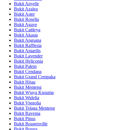
Bukit Anyelir
Bukit Azalea
Bukit Aster
Bukit Rosella
Bukit Agave
Bukit Cattleya
Bukit Akasia
Bukit Angsana
Bukit Rafflesia
Bukit Amarilis
Bukit Lavender
Bukit Heliconia
Bukit Palem
Bukit Cendana
Bukit Grand Cempaka
Bukit Hijau
Bukit Menteng
Bukit Wjaya Kusuma
Bukit Widelia
Bukit Vignolia
Bukit Telaga Menteng
Bukit Ravenia
Bukit Pinus
Bukit Bougenville
Bukit Bunga