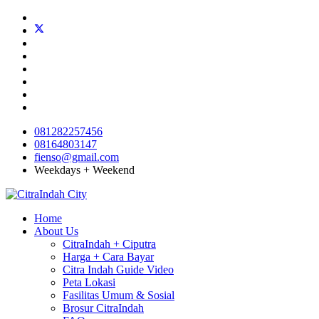
081282257456
08164803147
fienso@gmail.com
Weekdays + Weekend
Home
About Us
CitraIndah + Ciputra
Harga + Cara Bayar
Citra Indah Guide Video
Peta Lokasi
Fasilitas Umum & Sosial
Brosur CitraIndah