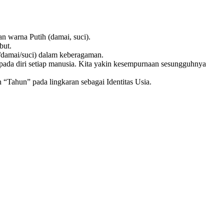
n warna Putih (damai, suci).
but.
h/damai/suci) dalam keberagaman.
pada diri setiap manusia. Kita yakin kesempurnaan sesungguhnya
n “Tahun” pada lingkaran sebagai Identitas Usia.