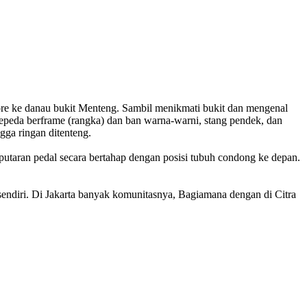
u sore ke danau bukit Menteng. Sambil menikmati bukit dan mengenal
 sepeda berframe (rangka) dan ban warna-warni, stang pendek, dan
gga ringan ditenteng.
putaran pedal secara bertahap dengan posisi tubuh condong ke depan.
 sendiri. Di Jakarta banyak komunitasnya, Bagiamana dengan di Citra