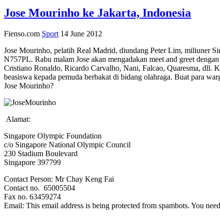
Jose Mourinho ke Jakarta, Indonesia
Fienso.com
Sport
14 June 2012
Jose Mourinho, pelatih Real Madrid, diundang Peter Lim, miliuner 
N757PL. Rabu malam Jose akan mengadakan meet and greet dengan p
Cristiano Ronaldo, Ricardo Carvalho, Nani, Falcao, Quaresma, dll.
beasiswa kepada pemuda berbakat di bidang olahraga. Buat para wa
Jose Mourinho?
Alamat:
Singapore Olympic Foundation
c/o Singapore National Olympic Council
230 Stadium Boulevard
Singapore 397799
Contact Person: Mr Chay Keng Fai
Contact no. 65005504
Fax no. 63459274
Email:
This email address is being protected from spambots. You need 