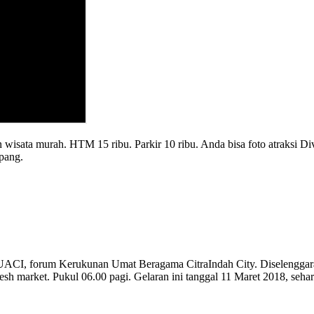
ata murah. HTM 15 ribu. Parkir 10 ribu. Anda bisa foto atraksi Div
epang.
KUACI, forum Kerukunan Umat Beragama CitraIndah City. Diselengga
resh market. Pukul 06.00 pagi. Gelaran ini tanggal 11 Maret 2018, seh