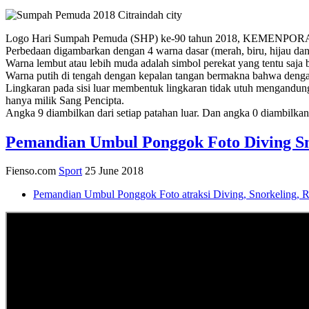
Logo Hari Sumpah Pemuda (SHP) ke-90 tahun 2018, KEMENPOR
Perbedaan digambarkan dengan 4 warna dasar (merah, biru, hijau dan
Warna lembut atau lebih muda adalah simbol perekat yang tentu saja
Warna putih di tengah dengan kepalan tangan bermakna bahwa dengan
Lingkaran pada sisi luar membentuk lingkaran tidak utuh mengandun
hanya milik Sang Pencipta.
Angka 9 diambilkan dari setiap patahan luar. Dan angka 0 diambilkan 
Pemandian Umbul Ponggok Foto Diving Sn
Fienso.com
Sport
25 June 2018
Pemandian Umbul Ponggok Foto atraksi Diving, Snorkeling, 