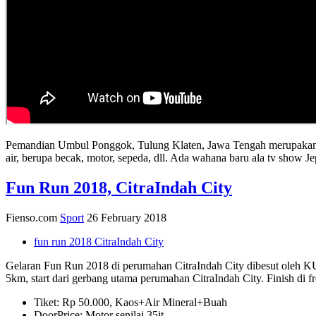
Pemandian Umbul Ponggok, Tulung Klaten, Jawa Tengah merupakan wis
air, berupa becak, motor, sepeda, dll. Ada wahana baru ala tv show J
Fun Run 2018, CitraIndah City
Fienso.com
Sport
26 February 2018
fun run 2018 CitraIndah City
Gelaran Fun Run 2018 di perumahan CitraIndah City dibesut oleh 
5km, start dari gerbang utama perumahan CitraIndah City. Finish di f
Tiket: Rp 50.000, Kaos+Air Mineral+Buah
DoorPrice: Motor senilai 35jt