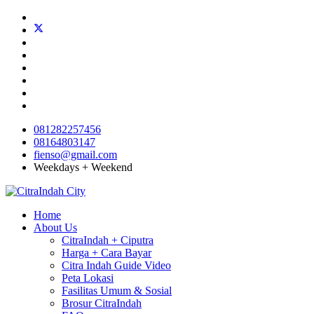
081282257456
08164803147
fienso@gmail.com
Weekdays + Weekend
Home
About Us
CitraIndah + Ciputra
Harga + Cara Bayar
Citra Indah Guide Video
Peta Lokasi
Fasilitas Umum & Sosial
Brosur CitraIndah