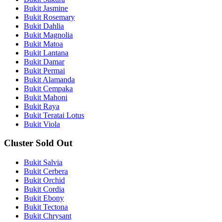
Bukit Jasmine
Bukit Rosemary
Bukit Dahlia
Bukit Magnolia
Bukit Matoa
Bukit Lantana
Bukit Damar
Bukit Permai
Bukit Alamanda
Bukit Cempaka
Bukit Mahoni
Bukit Raya
Bukit Teratai Lotus
Bukit Viola
Cluster Sold Out
Bukit Salvia
Bukit Cerbera
Bukit Orchid
Bukit Cordia
Bukit Ebony
Bukit Tectona
Bukit Chrysant