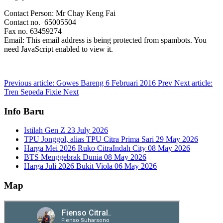
Contact Person: Mr Chay Keng Fai
Contact no. 65005504
Fax no. 63459274
Email:
This email address is being protected from spambots. You
need JavaScript enabled to view it.
Previous article: Gowes Bareng 6 Februari 2016
Prev
Next article:
Tren Sepeda Fixie
Next
Info Baru
Istilah Gen Z
23 July 2026
TPU Jonggol, alias TPU Citra Prima Sari
29 May 2026
Harga Mei 2026 Ruko CitraIndah City
08 May 2026
BTS Menggebrak Dunia
08 May 2026
Harga Juli 2026 Bukit Viola
06 May 2026
Map