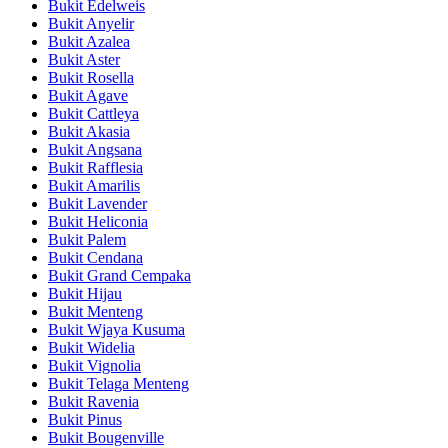
Bukit Edelweis
Bukit Anyelir
Bukit Azalea
Bukit Aster
Bukit Rosella
Bukit Agave
Bukit Cattleya
Bukit Akasia
Bukit Angsana
Bukit Rafflesia
Bukit Amarilis
Bukit Lavender
Bukit Heliconia
Bukit Palem
Bukit Cendana
Bukit Grand Cempaka
Bukit Hijau
Bukit Menteng
Bukit Wjaya Kusuma
Bukit Widelia
Bukit Vignolia
Bukit Telaga Menteng
Bukit Ravenia
Bukit Pinus
Bukit Bougenville