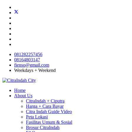
081282257456
08164803147
fienso@gmail.com
Weekdays + Weekend
Home
About Us
CitraIndah + Ciputra
Harga + Cara Bayar
Citra Indah Guide Video
Peta Lokasi
Fasilitas Umum & Sosial
Brosur CitraIndah