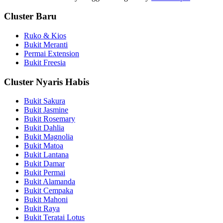
Cluster Baru
Ruko & Kios
Bukit Meranti
Permai Extension
Bukit Freesia
Cluster Nyaris Habis
Bukit Sakura
Bukit Jasmine
Bukit Rosemary
Bukit Dahlia
Bukit Magnolia
Bukit Matoa
Bukit Lantana
Bukit Damar
Bukit Permai
Bukit Alamanda
Bukit Cempaka
Bukit Mahoni
Bukit Raya
Bukit Teratai Lotus