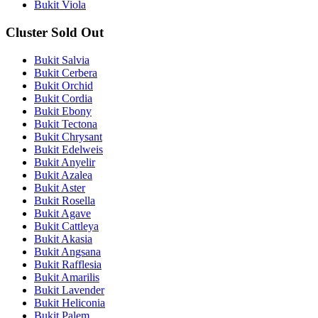
Bukit Viola
Cluster Sold Out
Bukit Salvia
Bukit Cerbera
Bukit Orchid
Bukit Cordia
Bukit Ebony
Bukit Tectona
Bukit Chrysant
Bukit Edelweis
Bukit Anyelir
Bukit Azalea
Bukit Aster
Bukit Rosella
Bukit Agave
Bukit Cattleya
Bukit Akasia
Bukit Angsana
Bukit Rafflesia
Bukit Amarilis
Bukit Lavender
Bukit Heliconia
Bukit Palem