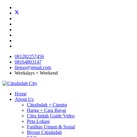
081282257456
08164803147
fienso@gmail.com
Weekdays + Weekend
Home
About Us
CitraIndah + Ciputra
Harga + Cara Bayar
Citra Indah Guide Video
Peta Lokasi
Fasilitas Umum & Sosial
Brosur CitraIndah