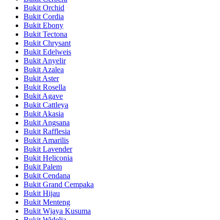
Bukit Orchid
Bukit Cordia
Bukit Ebony
Bukit Tectona
Bukit Chrysant
Bukit Edelweis
Bukit Anyelir
Bukit Azalea
Bukit Aster
Bukit Rosella
Bukit Agave
Bukit Cattleya
Bukit Akasia
Bukit Angsana
Bukit Rafflesia
Bukit Amarilis
Bukit Lavender
Bukit Heliconia
Bukit Palem
Bukit Cendana
Bukit Grand Cempaka
Bukit Hijau
Bukit Menteng
Bukit Wjaya Kusuma
Bukit Widelia