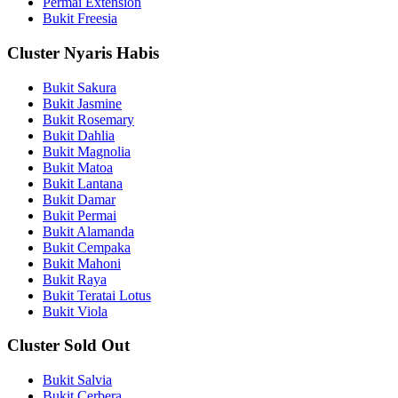
Permai Extension
Bukit Freesia
Cluster Nyaris Habis
Bukit Sakura
Bukit Jasmine
Bukit Rosemary
Bukit Dahlia
Bukit Magnolia
Bukit Matoa
Bukit Lantana
Bukit Damar
Bukit Permai
Bukit Alamanda
Bukit Cempaka
Bukit Mahoni
Bukit Raya
Bukit Teratai Lotus
Bukit Viola
Cluster Sold Out
Bukit Salvia
Bukit Cerbera