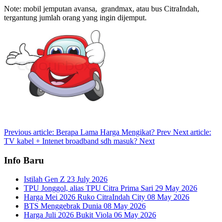
Note: mobil jemputan avansa, grandmax, atau bus CitraIndah,
tergantung jumlah orang yang ingin dijemput.
Previous article: Berapa Lama Harga Mengikat?
Prev
Next article:
TV kabel + Intenet broadband sdh masuk?
Next
Info Baru
Istilah Gen Z
23 July 2026
TPU Jonggol, alias TPU Citra Prima Sari
29 May 2026
Harga Mei 2026 Ruko CitraIndah City
08 May 2026
BTS Menggebrak Dunia
08 May 2026
Harga Juli 2026 Bukit Viola
06 May 2026