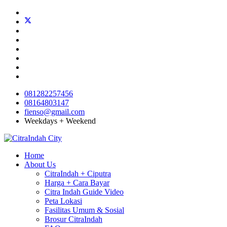
081282257456
08164803147
fienso@gmail.com
Weekdays + Weekend
Home
About Us
CitraIndah + Ciputra
Harga + Cara Bayar
Citra Indah Guide Video
Peta Lokasi
Fasilitas Umum & Sosial
Brosur CitraIndah