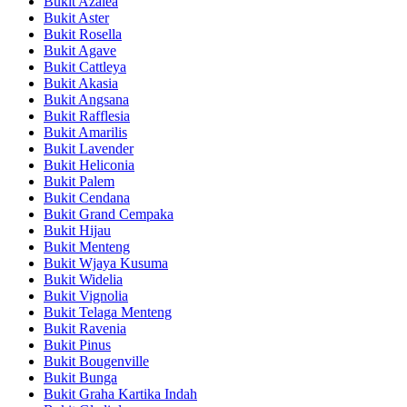
Bukit Azalea
Bukit Aster
Bukit Rosella
Bukit Agave
Bukit Cattleya
Bukit Akasia
Bukit Angsana
Bukit Rafflesia
Bukit Amarilis
Bukit Lavender
Bukit Heliconia
Bukit Palem
Bukit Cendana
Bukit Grand Cempaka
Bukit Hijau
Bukit Menteng
Bukit Wjaya Kusuma
Bukit Widelia
Bukit Vignolia
Bukit Telaga Menteng
Bukit Ravenia
Bukit Pinus
Bukit Bougenville
Bukit Bunga
Bukit Graha Kartika Indah