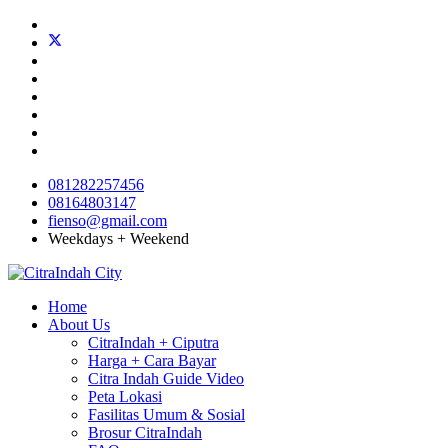
081282257456
08164803147
fienso@gmail.com
Weekdays + Weekend
Home
About Us
CitraIndah + Ciputra
Harga + Cara Bayar
Citra Indah Guide Video
Peta Lokasi
Fasilitas Umum & Sosial
Brosur CitraIndah