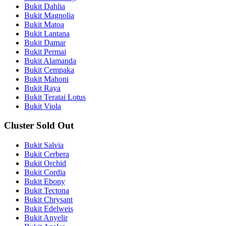
Bukit Dahlia
Bukit Magnolia
Bukit Matoa
Bukit Lantana
Bukit Damar
Bukit Permai
Bukit Alamanda
Bukit Cempaka
Bukit Mahoni
Bukit Raya
Bukit Teratai Lotus
Bukit Viola
Cluster Sold Out
Bukit Salvia
Bukit Cerbera
Bukit Orchid
Bukit Cordia
Bukit Ebony
Bukit Tectona
Bukit Chrysant
Bukit Edelweis
Bukit Anyelir