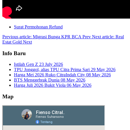
Surat Permohonan Refund
Previous article: Migrasi Bunga KPR BCA
Prev
Next article: Real
Estat Gold
Next
Info Baru
Istilah Gen Z
23 July 2026
TPU Jonggol, alias TPU Citra Prima Sari
29 May 2026
Harga Mei 2026 Ruko CitraIndah City
08 May 2026
BTS Menggebrak Dunia
08 May 2026
Harga Juli 2026 Bukit Viola
06 May 2026
Map