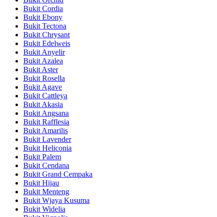
Bukit Cordia
Bukit Ebony
Bukit Tectona
Bukit Chrysant
Bukit Edelweis
Bukit Anyelir
Bukit Azalea
Bukit Aster
Bukit Rosella
Bukit Agave
Bukit Cattleya
Bukit Akasia
Bukit Angsana
Bukit Rafflesia
Bukit Amarilis
Bukit Lavender
Bukit Heliconia
Bukit Palem
Bukit Cendana
Bukit Grand Cempaka
Bukit Hijau
Bukit Menteng
Bukit Wjaya Kusuma
Bukit Widelia