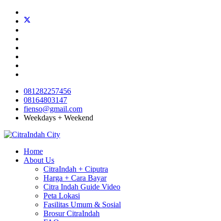
081282257456
08164803147
fienso@gmail.com
Weekdays + Weekend
Home
About Us
CitraIndah + Ciputra
Harga + Cara Bayar
Citra Indah Guide Video
Peta Lokasi
Fasilitas Umum & Sosial
Brosur CitraIndah