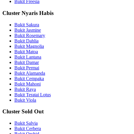
Bukit Freesia
Cluster Nyaris Habis
Bukit Sakura
Bukit Jasmine
Bukit Rosemary
Bukit Dahlia
Bukit Magnolia
Bukit Matoa
Bukit Lantana
Bukit Damar
Bukit Permai
Bukit Alamanda
Bukit Cempaka
Bukit Mahoni
Bukit Raya
Bukit Teratai Lotus
Bukit Viola
Cluster Sold Out
Bukit Salvia
Bukit Cerbera
Bukit Orchid