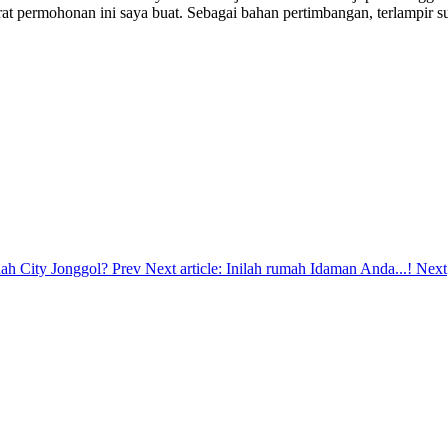
urat permohonan ini saya buat. Sebagai bahan pertimbangan, terlampir 
ndah City Jonggol?
Prev
Next article: Inilah rumah Idaman Anda...!
Next