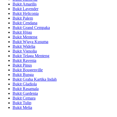
Bukit Amarilis
Bukit Lavender
Bukit Heliconia
Bukit Palem
Bukit Cendana
Bukit Grand Cempaka
Bukit Hijau
Bukit Menteng
Bukit Wjaya Kusuma
Bukit Widelia
Bukit Vignolia
Bukit Telaga Menteng
Bukit Ravenia
Bukit Pinus
Bukit Bougenville
Bukit Bunga
Bukit Graha Kartika Indah
Bukit Gladiola
Bukit Rasamala
Bukit Gardenia
Bukit Cemara
Bukit Tulip
Bukit Melia