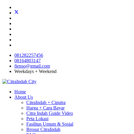
081282257456
08164803147
fienso@gmail.com
Weekdays + Weekend
Home
About Us
CitraIndah + Ciputra
Harga + Cara Bayar
Citra Indah Guide Video
Peta Lokasi
Fasilitas Umum & Sosial
Brosur CitraIndah