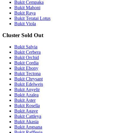
Bukit Cempaka
Bukit Mahoni
Bukit Raya
Bukit Teratai Lotus
Bukit Viola
Cluster Sold Out
Bukit Salvia
Bukit Cerbera
Bukit Orchid
Bukit Cordia
Bukit Ebony
Bukit Tectona
Bukit Chrysant
Bukit Edelweis
Bukit Anyelir
Bukit Azalea
Bukit Aster
Bukit Rosella
Bukit Agave
Bukit Cattleya
Bukit Akasia
Bukit Angsana
Bukit Rafflesia