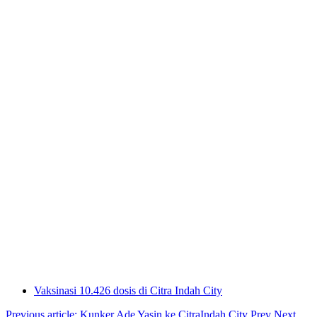
Vaksinasi 10.426 dosis di Citra Indah City
Previous article: Kunker Ade Yasin ke CitraIndah City
Prev
Next