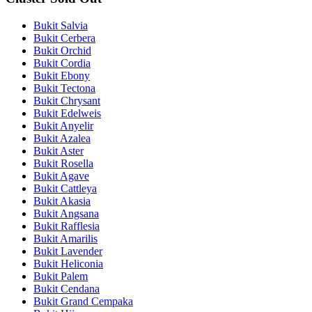
Bukit Salvia
Bukit Cerbera
Bukit Orchid
Bukit Cordia
Bukit Ebony
Bukit Tectona
Bukit Chrysant
Bukit Edelweis
Bukit Anyelir
Bukit Azalea
Bukit Aster
Bukit Rosella
Bukit Agave
Bukit Cattleya
Bukit Akasia
Bukit Angsana
Bukit Rafflesia
Bukit Amarilis
Bukit Lavender
Bukit Heliconia
Bukit Palem
Bukit Cendana
Bukit Grand Cempaka