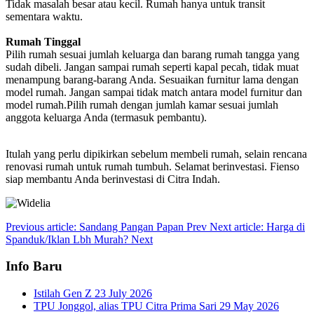
Tidak masalah besar atau kecil. Rumah hanya untuk transit
sementara waktu.
Rumah Tinggal
Pilih rumah sesuai jumlah keluarga dan barang rumah tangga yang
sudah dibeli. Jangan sampai rumah seperti kapal pecah, tidak muat
menampung barang-barang Anda. Sesuaikan furnitur lama dengan
model rumah. Jangan sampai tidak match antara model furnitur dan
model rumah.Pilih rumah dengan jumlah kamar sesuai jumlah
anggota keluarga Anda (termasuk pembantu).
Itulah yang perlu dipikirkan sebelum membeli rumah, selain rencana
renovasi rumah untuk rumah tumbuh. Selamat berinvestasi. Fienso
siap membantu Anda berinvestasi di Citra Indah.
Previous article: Sandang Pangan Papan
Prev
Next article: Harga di
Spanduk/Iklan Lbh Murah?
Next
Info Baru
Istilah Gen Z
23 July 2026
TPU Jonggol, alias TPU Citra Prima Sari
29 May 2026