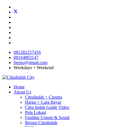
081282257456
08164803147
fienso@gmail.com
Weekdays + Weekend
Home
About Us
CitraIndah + Ciputra
Harga + Cara Bayar
Citra Indah Guide Video
Peta Lokasi
Fasilitas Umum & Sosial
Brosur CitraIndah