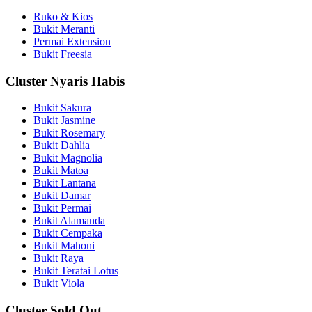
Ruko & Kios
Bukit Meranti
Permai Extension
Bukit Freesia
Cluster Nyaris Habis
Bukit Sakura
Bukit Jasmine
Bukit Rosemary
Bukit Dahlia
Bukit Magnolia
Bukit Matoa
Bukit Lantana
Bukit Damar
Bukit Permai
Bukit Alamanda
Bukit Cempaka
Bukit Mahoni
Bukit Raya
Bukit Teratai Lotus
Bukit Viola
Cluster Sold Out