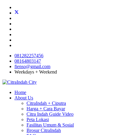
081282257456
08164803147
fienso@gmail.com
Weekdays + Weekend
Home
About Us
CitraIndah + Ciputra
Harga + Cara Bayar
Citra Indah Guide Video
Peta Lokasi
Fasilitas Umum & Sosial
Brosur CitraIndah