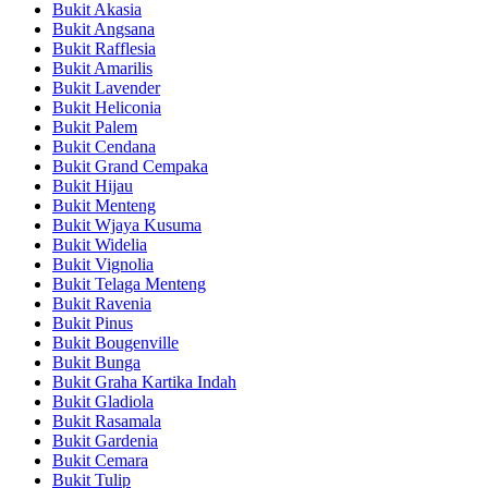
Bukit Akasia
Bukit Angsana
Bukit Rafflesia
Bukit Amarilis
Bukit Lavender
Bukit Heliconia
Bukit Palem
Bukit Cendana
Bukit Grand Cempaka
Bukit Hijau
Bukit Menteng
Bukit Wjaya Kusuma
Bukit Widelia
Bukit Vignolia
Bukit Telaga Menteng
Bukit Ravenia
Bukit Pinus
Bukit Bougenville
Bukit Bunga
Bukit Graha Kartika Indah
Bukit Gladiola
Bukit Rasamala
Bukit Gardenia
Bukit Cemara
Bukit Tulip