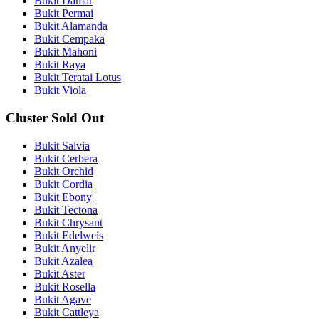
Bukit Damar
Bukit Permai
Bukit Alamanda
Bukit Cempaka
Bukit Mahoni
Bukit Raya
Bukit Teratai Lotus
Bukit Viola
Cluster Sold Out
Bukit Salvia
Bukit Cerbera
Bukit Orchid
Bukit Cordia
Bukit Ebony
Bukit Tectona
Bukit Chrysant
Bukit Edelweis
Bukit Anyelir
Bukit Azalea
Bukit Aster
Bukit Rosella
Bukit Agave
Bukit Cattleya