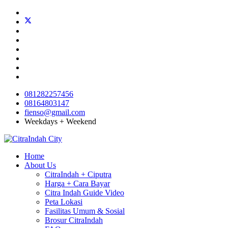
081282257456
08164803147
fienso@gmail.com
Weekdays + Weekend
Home
About Us
CitraIndah + Ciputra
Harga + Cara Bayar
Citra Indah Guide Video
Peta Lokasi
Fasilitas Umum & Sosial
Brosur CitraIndah