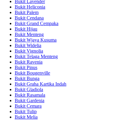
Bukit Lavender
Bukit Heliconia
Bukit Palem
Bukit Cendana
Bukit Grand Cempaka
Bukit Hijau
Bukit Menteng
Bukit Wjaya Kusuma
Bukit Widelia
Bukit Vignolia
Bukit Telaga Menteng
Bukit Ravenia
Bukit Pinus
Bukit Bougenville
Bukit Bunga
Bukit Graha Kartika Indah
Bukit Gladiola
Bukit Rasamala
Bukit Gardenia
Bukit Cemara
Bukit Tulip
Bukit Melia