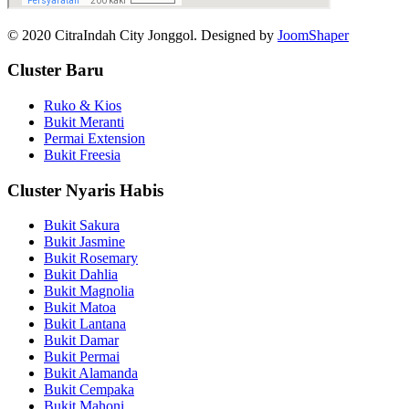
© 2020 CitraIndah City Jonggol. Designed by
JoomShaper
Cluster Baru
Ruko & Kios
Bukit Meranti
Permai Extension
Bukit Freesia
Cluster Nyaris Habis
Bukit Sakura
Bukit Jasmine
Bukit Rosemary
Bukit Dahlia
Bukit Magnolia
Bukit Matoa
Bukit Lantana
Bukit Damar
Bukit Permai
Bukit Alamanda
Bukit Cempaka
Bukit Mahoni