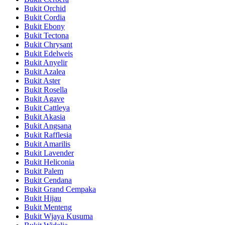
Bukit Orchid
Bukit Cordia
Bukit Ebony
Bukit Tectona
Bukit Chrysant
Bukit Edelweis
Bukit Anyelir
Bukit Azalea
Bukit Aster
Bukit Rosella
Bukit Agave
Bukit Cattleya
Bukit Akasia
Bukit Angsana
Bukit Rafflesia
Bukit Amarilis
Bukit Lavender
Bukit Heliconia
Bukit Palem
Bukit Cendana
Bukit Grand Cempaka
Bukit Hijau
Bukit Menteng
Bukit Wjaya Kusuma