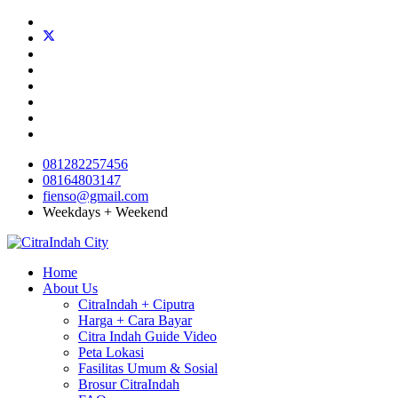
081282257456
08164803147
fienso@gmail.com
Weekdays + Weekend
Home
About Us
CitraIndah + Ciputra
Harga + Cara Bayar
Citra Indah Guide Video
Peta Lokasi
Fasilitas Umum & Sosial
Brosur CitraIndah