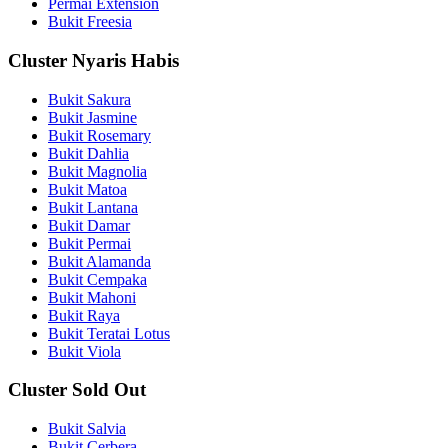
Permai Extension
Bukit Freesia
Cluster Nyaris Habis
Bukit Sakura
Bukit Jasmine
Bukit Rosemary
Bukit Dahlia
Bukit Magnolia
Bukit Matoa
Bukit Lantana
Bukit Damar
Bukit Permai
Bukit Alamanda
Bukit Cempaka
Bukit Mahoni
Bukit Raya
Bukit Teratai Lotus
Bukit Viola
Cluster Sold Out
Bukit Salvia
Bukit Cerbera