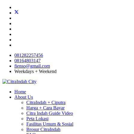
081282257456
08164803147
fienso@gmail.com
Weekdays + Weekend
Home
About Us
CitraIndah + Ciputra
Harga + Cara Bayar
Citra Indah Guide Video
Peta Lokasi
Fasilitas Umum & Sosial
Brosur CitraIndah