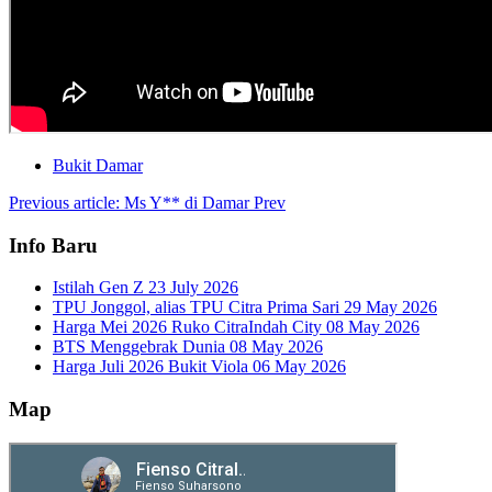
Bukit Damar
Previous article: Ms Y** di Damar
Prev
Info Baru
Istilah Gen Z
23 July 2026
TPU Jonggol, alias TPU Citra Prima Sari
29 May 2026
Harga Mei 2026 Ruko CitraIndah City
08 May 2026
BTS Menggebrak Dunia
08 May 2026
Harga Juli 2026 Bukit Viola
06 May 2026
Map