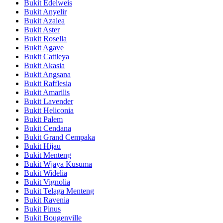
Bukit Edelweis
Bukit Anyelir
Bukit Azalea
Bukit Aster
Bukit Rosella
Bukit Agave
Bukit Cattleya
Bukit Akasia
Bukit Angsana
Bukit Rafflesia
Bukit Amarilis
Bukit Lavender
Bukit Heliconia
Bukit Palem
Bukit Cendana
Bukit Grand Cempaka
Bukit Hijau
Bukit Menteng
Bukit Wjaya Kusuma
Bukit Widelia
Bukit Vignolia
Bukit Telaga Menteng
Bukit Ravenia
Bukit Pinus
Bukit Bougenville