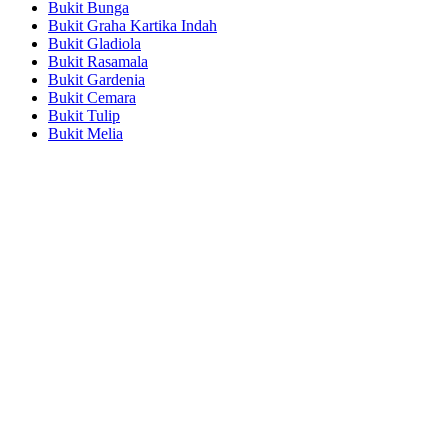
Bukit Bunga
Bukit Graha Kartika Indah
Bukit Gladiola
Bukit Rasamala
Bukit Gardenia
Bukit Cemara
Bukit Tulip
Bukit Melia