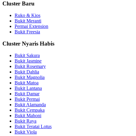
Cluster Baru
Ruko & Kios
Bukit Meranti
Permai Extension
Bukit Freesia
Cluster Nyaris Habis
Bukit Sakura
Bukit Jasmine
Bukit Rosemary
Bukit Dahlia
Bukit Magnolia
Bukit Matoa
Bukit Lantana
Bukit Damar
Bukit Permai
Bukit Alamanda
Bukit Cempaka
Bukit Mahoni
Bukit Raya
Bukit Teratai Lotus
Bukit Viola