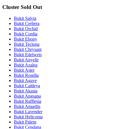
Cluster Sold Out
Bukit Salvia
Bukit Cerbera
Bukit Orchid
Bukit Cordia
Bukit Ebony
Bukit Tectona
Bukit Chrysant
Bukit Edelweis
Bukit Anyelir
Bukit Azalea
Bukit Aster
Bukit Rosella
Bukit Agave
Bukit Cattleya
Bukit Akasia
Bukit Angsana
Bukit Rafflesia
Bukit Amarilis
Bukit Lavender
Bukit Heliconia
Bukit Palem
Bukit Cendana