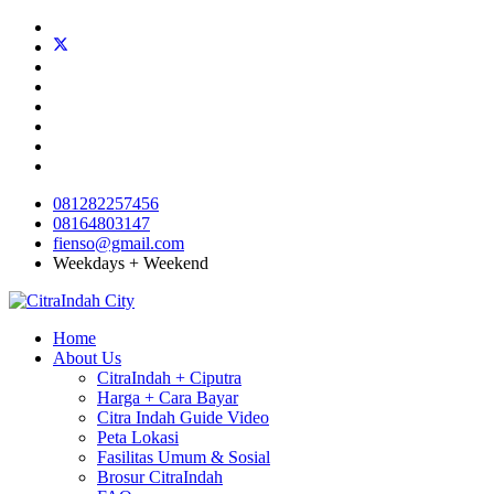
081282257456
08164803147
fienso@gmail.com
Weekdays + Weekend
Home
About Us
CitraIndah + Ciputra
Harga + Cara Bayar
Citra Indah Guide Video
Peta Lokasi
Fasilitas Umum & Sosial
Brosur CitraIndah