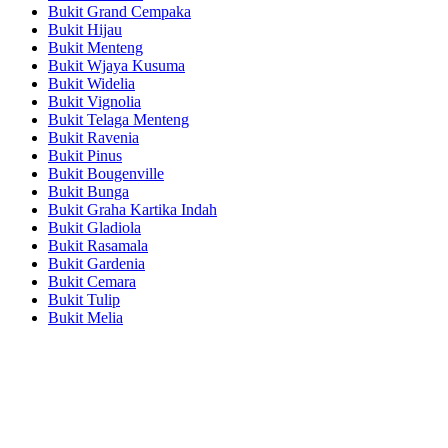
Bukit Grand Cempaka
Bukit Hijau
Bukit Menteng
Bukit Wjaya Kusuma
Bukit Widelia
Bukit Vignolia
Bukit Telaga Menteng
Bukit Ravenia
Bukit Pinus
Bukit Bougenville
Bukit Bunga
Bukit Graha Kartika Indah
Bukit Gladiola
Bukit Rasamala
Bukit Gardenia
Bukit Cemara
Bukit Tulip
Bukit Melia