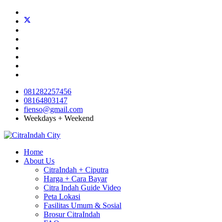
081282257456
08164803147
fienso@gmail.com
Weekdays + Weekend
Home
About Us
CitraIndah + Ciputra
Harga + Cara Bayar
Citra Indah Guide Video
Peta Lokasi
Fasilitas Umum & Sosial
Brosur CitraIndah