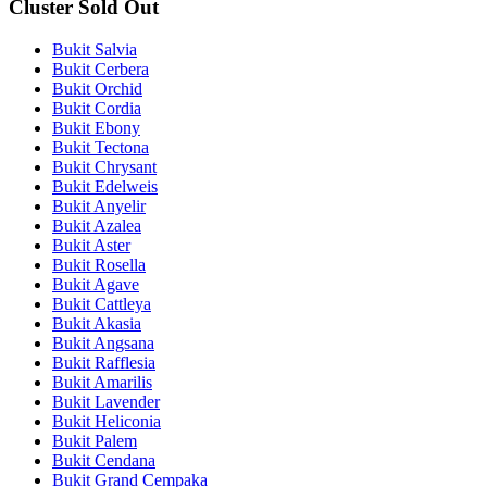
Cluster Sold Out
Bukit Salvia
Bukit Cerbera
Bukit Orchid
Bukit Cordia
Bukit Ebony
Bukit Tectona
Bukit Chrysant
Bukit Edelweis
Bukit Anyelir
Bukit Azalea
Bukit Aster
Bukit Rosella
Bukit Agave
Bukit Cattleya
Bukit Akasia
Bukit Angsana
Bukit Rafflesia
Bukit Amarilis
Bukit Lavender
Bukit Heliconia
Bukit Palem
Bukit Cendana
Bukit Grand Cempaka