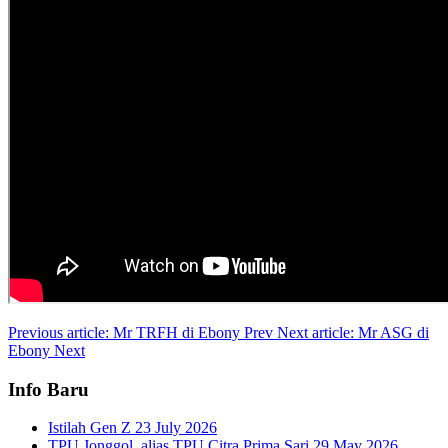
Previous article: Mr TRFH di Ebony
Prev
Next article: Mr ASG di
Ebony
Next
Info Baru
Istilah Gen Z
23 July 2026
TPU Jonggol, alias TPU Citra Prima Sari
29 May 2026