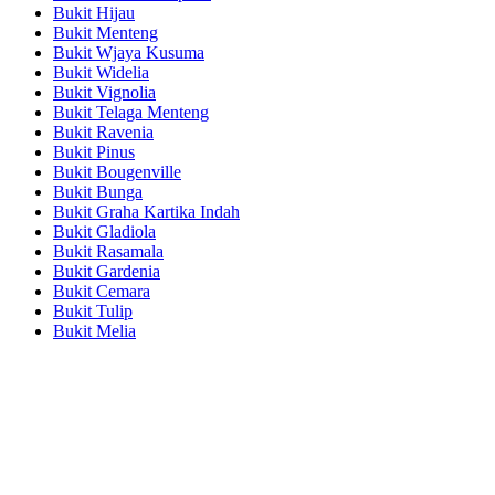
Bukit Hijau
Bukit Menteng
Bukit Wjaya Kusuma
Bukit Widelia
Bukit Vignolia
Bukit Telaga Menteng
Bukit Ravenia
Bukit Pinus
Bukit Bougenville
Bukit Bunga
Bukit Graha Kartika Indah
Bukit Gladiola
Bukit Rasamala
Bukit Gardenia
Bukit Cemara
Bukit Tulip
Bukit Melia