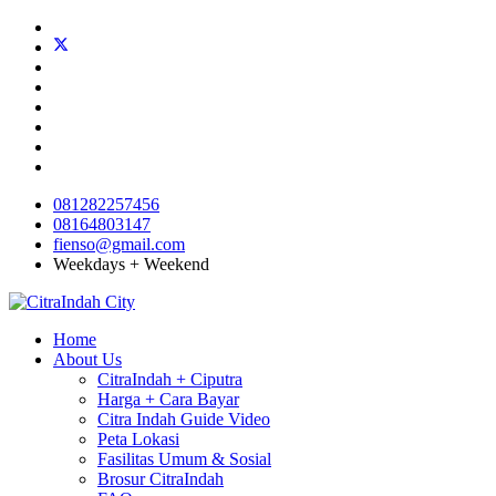
081282257456
08164803147
fienso@gmail.com
Weekdays + Weekend
Home
About Us
CitraIndah + Ciputra
Harga + Cara Bayar
Citra Indah Guide Video
Peta Lokasi
Fasilitas Umum & Sosial
Brosur CitraIndah