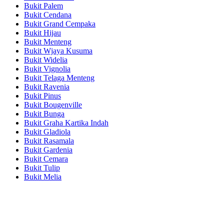
Bukit Palem
Bukit Cendana
Bukit Grand Cempaka
Bukit Hijau
Bukit Menteng
Bukit Wjaya Kusuma
Bukit Widelia
Bukit Vignolia
Bukit Telaga Menteng
Bukit Ravenia
Bukit Pinus
Bukit Bougenville
Bukit Bunga
Bukit Graha Kartika Indah
Bukit Gladiola
Bukit Rasamala
Bukit Gardenia
Bukit Cemara
Bukit Tulip
Bukit Melia