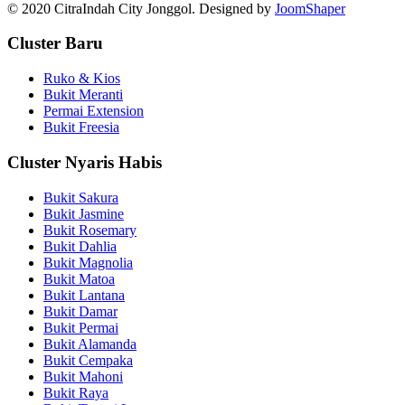
© 2020 CitraIndah City Jonggol. Designed by
JoomShaper
Cluster Baru
Ruko & Kios
Bukit Meranti
Permai Extension
Bukit Freesia
Cluster Nyaris Habis
Bukit Sakura
Bukit Jasmine
Bukit Rosemary
Bukit Dahlia
Bukit Magnolia
Bukit Matoa
Bukit Lantana
Bukit Damar
Bukit Permai
Bukit Alamanda
Bukit Cempaka
Bukit Mahoni
Bukit Raya