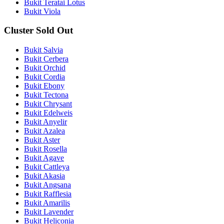
Bukit Teratai Lotus
Bukit Viola
Cluster Sold Out
Bukit Salvia
Bukit Cerbera
Bukit Orchid
Bukit Cordia
Bukit Ebony
Bukit Tectona
Bukit Chrysant
Bukit Edelweis
Bukit Anyelir
Bukit Azalea
Bukit Aster
Bukit Rosella
Bukit Agave
Bukit Cattleya
Bukit Akasia
Bukit Angsana
Bukit Rafflesia
Bukit Amarilis
Bukit Lavender
Bukit Heliconia