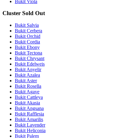
Bukit Viola
Cluster Sold Out
Bukit Salvia
Bukit Cerbera
Bukit Orchid
Bukit Cordia
Bukit Ebony
Bukit Tectona
Bukit Chrysant
Bukit Edelweis
Bukit Anyelir
Bukit Azalea
Bukit Aster
Bukit Rosella
Bukit Agave
Bukit Cattleya
Bukit Akasia
Bukit Angsana
Bukit Rafflesia
Bukit Amarilis
Bukit Lavender
Bukit Heliconia
Bukit Palem