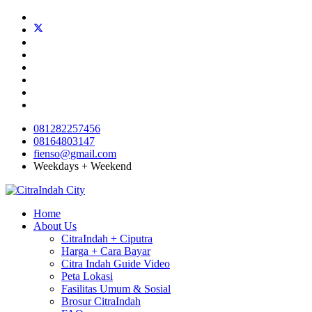
081282257456
08164803147
fienso@gmail.com
Weekdays + Weekend
Home
About Us
CitraIndah + Ciputra
Harga + Cara Bayar
Citra Indah Guide Video
Peta Lokasi
Fasilitas Umum & Sosial
Brosur CitraIndah