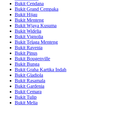
Bukit Cendana
Bukit Grand Cempaka
Bukit Hijau
Bukit Menteng
Bukit Wjaya Kusuma
Bukit Widelia
Bukit Vignolia
Bukit Telaga Menteng
Bukit Ravenia
Bukit Pinus
Bukit Bougenville
Bukit Bunga
Bukit Graha Kartika Indah
Bukit Gladiola
Bukit Rasamala
Bukit Gardenia
Bukit Cemara
Bukit Tulip
Bukit Melia