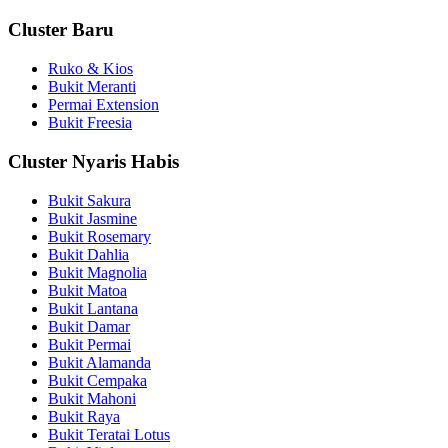
Cluster Baru
Ruko & Kios
Bukit Meranti
Permai Extension
Bukit Freesia
Cluster Nyaris Habis
Bukit Sakura
Bukit Jasmine
Bukit Rosemary
Bukit Dahlia
Bukit Magnolia
Bukit Matoa
Bukit Lantana
Bukit Damar
Bukit Permai
Bukit Alamanda
Bukit Cempaka
Bukit Mahoni
Bukit Raya
Bukit Teratai Lotus