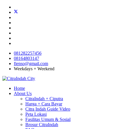
081282257456
08164803147
fienso@gmail.com
Weekdays + Weekend
Home
About Us
CitraIndah + Ciputra
Harga + Cara Bayar
Citra Indah Guide Video
Peta Lokasi
Fasilitas Umum & Sosial
Brosur CitraIndah