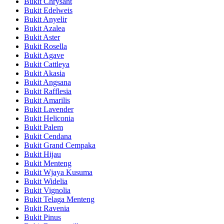
Bukit Chrysant
Bukit Edelweis
Bukit Anyelir
Bukit Azalea
Bukit Aster
Bukit Rosella
Bukit Agave
Bukit Cattleya
Bukit Akasia
Bukit Angsana
Bukit Rafflesia
Bukit Amarilis
Bukit Lavender
Bukit Heliconia
Bukit Palem
Bukit Cendana
Bukit Grand Cempaka
Bukit Hijau
Bukit Menteng
Bukit Wjaya Kusuma
Bukit Widelia
Bukit Vignolia
Bukit Telaga Menteng
Bukit Ravenia
Bukit Pinus