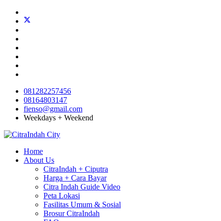
081282257456
08164803147
fienso@gmail.com
Weekdays + Weekend
Home
About Us
CitraIndah + Ciputra
Harga + Cara Bayar
Citra Indah Guide Video
Peta Lokasi
Fasilitas Umum & Sosial
Brosur CitraIndah