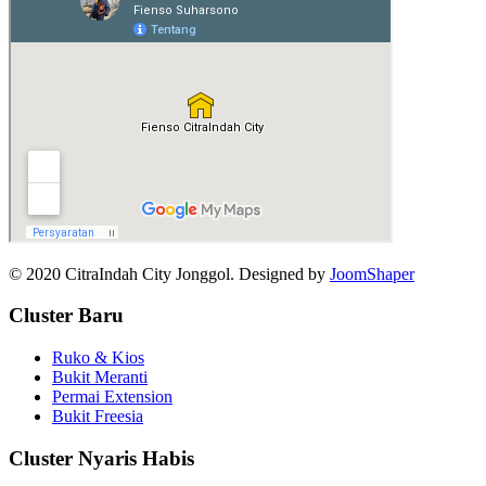
© 2020 CitraIndah City Jonggol. Designed by
JoomShaper
Cluster Baru
Ruko & Kios
Bukit Meranti
Permai Extension
Bukit Freesia
Cluster Nyaris Habis