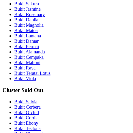
Bukit Sakura
Bukit Jasmine
Bukit Rosemary
Bukit Dahlia
Bukit Magnolia
Bukit Matoa
Bukit Lantana
Bukit Damar
Bukit Permai
Bukit Alamanda
Bukit Cempaka
Bukit Mahoni
Bukit Raya
Bukit Teratai Lotus
Bukit Viola
Cluster Sold Out
Bukit Salvia
Bukit Cerbera
Bukit Orchid
Bukit Cordia
Bukit Ebony
Bukit Tectona