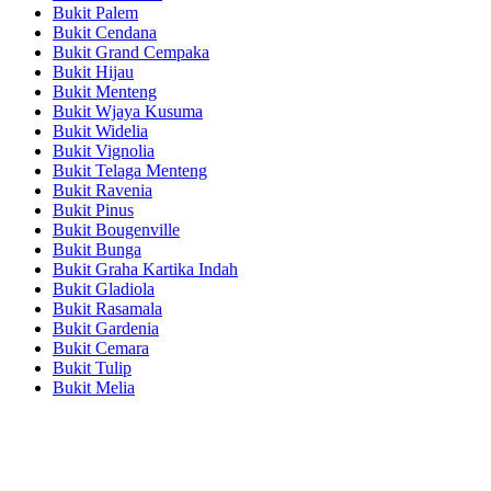
Bukit Palem
Bukit Cendana
Bukit Grand Cempaka
Bukit Hijau
Bukit Menteng
Bukit Wjaya Kusuma
Bukit Widelia
Bukit Vignolia
Bukit Telaga Menteng
Bukit Ravenia
Bukit Pinus
Bukit Bougenville
Bukit Bunga
Bukit Graha Kartika Indah
Bukit Gladiola
Bukit Rasamala
Bukit Gardenia
Bukit Cemara
Bukit Tulip
Bukit Melia