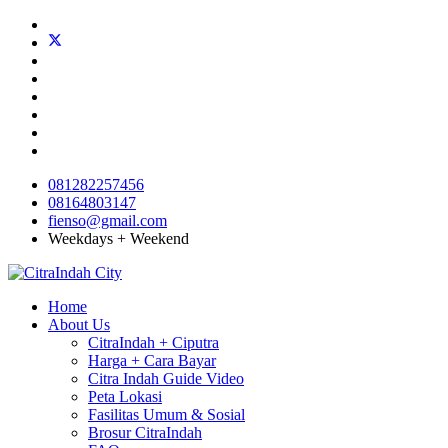
081282257456
08164803147
fienso@gmail.com
Weekdays + Weekend
Home
About Us
CitraIndah + Ciputra
Harga + Cara Bayar
Citra Indah Guide Video
Peta Lokasi
Fasilitas Umum & Sosial
Brosur CitraIndah