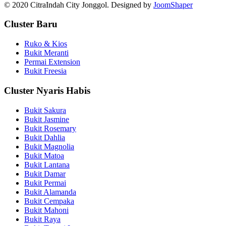
© 2020 CitraIndah City Jonggol. Designed by
JoomShaper
Cluster Baru
Ruko & Kios
Bukit Meranti
Permai Extension
Bukit Freesia
Cluster Nyaris Habis
Bukit Sakura
Bukit Jasmine
Bukit Rosemary
Bukit Dahlia
Bukit Magnolia
Bukit Matoa
Bukit Lantana
Bukit Damar
Bukit Permai
Bukit Alamanda
Bukit Cempaka
Bukit Mahoni
Bukit Raya