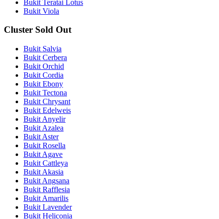
Bukit Teratai Lotus
Bukit Viola
Cluster Sold Out
Bukit Salvia
Bukit Cerbera
Bukit Orchid
Bukit Cordia
Bukit Ebony
Bukit Tectona
Bukit Chrysant
Bukit Edelweis
Bukit Anyelir
Bukit Azalea
Bukit Aster
Bukit Rosella
Bukit Agave
Bukit Cattleya
Bukit Akasia
Bukit Angsana
Bukit Rafflesia
Bukit Amarilis
Bukit Lavender
Bukit Heliconia