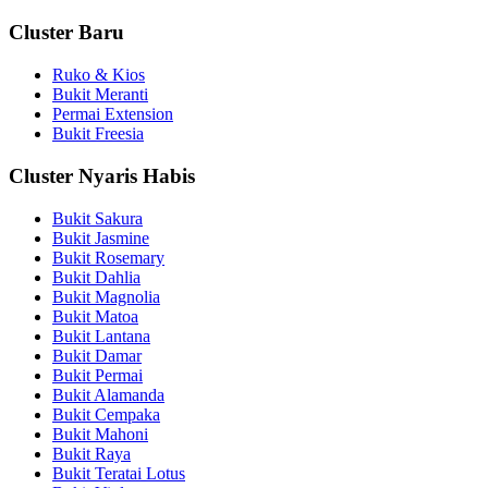
Cluster Baru
Ruko & Kios
Bukit Meranti
Permai Extension
Bukit Freesia
Cluster Nyaris Habis
Bukit Sakura
Bukit Jasmine
Bukit Rosemary
Bukit Dahlia
Bukit Magnolia
Bukit Matoa
Bukit Lantana
Bukit Damar
Bukit Permai
Bukit Alamanda
Bukit Cempaka
Bukit Mahoni
Bukit Raya
Bukit Teratai Lotus