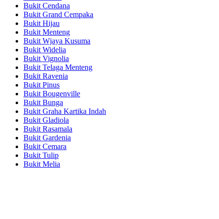
Bukit Cendana
Bukit Grand Cempaka
Bukit Hijau
Bukit Menteng
Bukit Wjaya Kusuma
Bukit Widelia
Bukit Vignolia
Bukit Telaga Menteng
Bukit Ravenia
Bukit Pinus
Bukit Bougenville
Bukit Bunga
Bukit Graha Kartika Indah
Bukit Gladiola
Bukit Rasamala
Bukit Gardenia
Bukit Cemara
Bukit Tulip
Bukit Melia