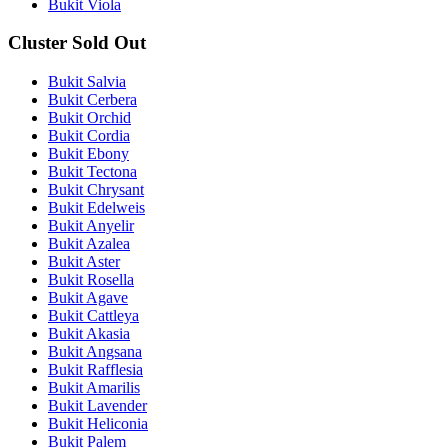
Bukit Viola
Cluster Sold Out
Bukit Salvia
Bukit Cerbera
Bukit Orchid
Bukit Cordia
Bukit Ebony
Bukit Tectona
Bukit Chrysant
Bukit Edelweis
Bukit Anyelir
Bukit Azalea
Bukit Aster
Bukit Rosella
Bukit Agave
Bukit Cattleya
Bukit Akasia
Bukit Angsana
Bukit Rafflesia
Bukit Amarilis
Bukit Lavender
Bukit Heliconia
Bukit Palem