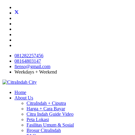
081282257456
08164803147
fienso@gmail.com
Weekdays + Weekend
Home
About Us
CitraIndah + Ciputra
Harga + Cara Bayar
Citra Indah Guide Video
Peta Lokasi
Fasilitas Umum & Sosial
Brosur CitraIndah