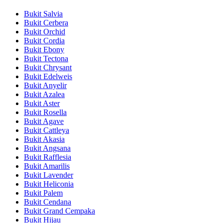
Bukit Salvia
Bukit Cerbera
Bukit Orchid
Bukit Cordia
Bukit Ebony
Bukit Tectona
Bukit Chrysant
Bukit Edelweis
Bukit Anyelir
Bukit Azalea
Bukit Aster
Bukit Rosella
Bukit Agave
Bukit Cattleya
Bukit Akasia
Bukit Angsana
Bukit Rafflesia
Bukit Amarilis
Bukit Lavender
Bukit Heliconia
Bukit Palem
Bukit Cendana
Bukit Grand Cempaka
Bukit Hijau