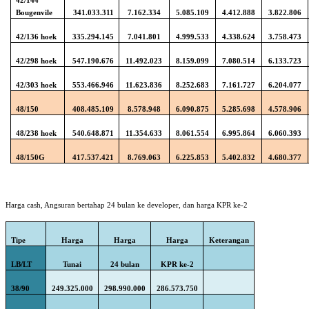
42/144
Bougenvile
341.033.311
7.162.334
5.085.109
4.412.888
3.822.806
42/136 hoek
335.294.145
7.041.801
4.999.533
4.338.624
3.758.473
42/298 hoek
547.190.676
11.492.023
8.159.099
7.080.514
6.133.723
42/303 hoek
553.466.946
11.623.836
8.252.683
7.161.727
6.204.077
48/150
408.485.109
8.578.948
6.090.875
5.285.698
4.578.906
48/238 hoek
540.648.871
11.354.633
8.061.554
6.995.864
6.060.393
48/150G
417.537.421
8.769.063
6.225.853
5.402.832
4.680.377
Harga cash, Angsuran bertahap 24 bulan ke developer, dan harga KPR ke-2
Tipe
Harga
Harga
Harga
Keterangan
LB/LT
Tunai
24 bulan
KPR ke-2
38/90
249.325.000
298.990.000
286.573.750