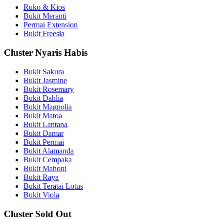
Ruko & Kios
Bukit Meranti
Permai Extension
Bukit Freesia
Cluster Nyaris Habis
Bukit Sakura
Bukit Jasmine
Bukit Rosemary
Bukit Dahlia
Bukit Magnolia
Bukit Matoa
Bukit Lantana
Bukit Damar
Bukit Permai
Bukit Alamanda
Bukit Cempaka
Bukit Mahoni
Bukit Raya
Bukit Teratai Lotus
Bukit Viola
Cluster Sold Out