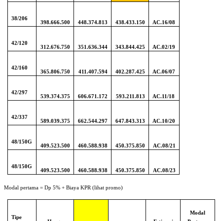
38/206
398.666.500
448.374.813
438.433.150
AC.16/08
42/120
312.676.750
351.636.344
343.844.425
AC.02/19
42/160
365.806.750
411.407.594
402.287.425
AC.06/07
42/297
539.374.375
606.671.172
593.211.813
AC.11/18
42/337
589.039.375
662.544.297
647.843.313
AC.10/20
48/150G
409.523.500
460.588.938
450.375.850
AC.08/21
48/150G
409.523.500
460.588.938
450.375.850
AC.08/23
Modal pertama = Dp 5% + Biaya KPR (lihat promo)
Modal
Tipe