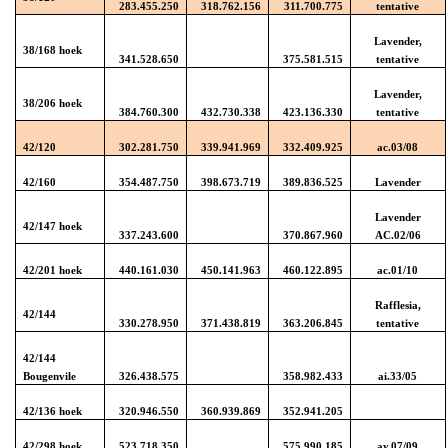
283.455.250
318.762.156
311.700.775
tentative
Lavender,
38/168 hoek
341.528.650
375.581.515
tentative
Lavender,
38/206 hoek
384.760.300
432.730.338
423.136.330
tentative
42/120
302.281.750
339.941.969
332.409.925
ac.03/08
42/160
354.487.750
398.673.719
389.836.525
Lavender
Lavender
42/147 hoek
337.243.600
370.867.960
AC.02/06
42/201 hoek
440.161.030
450.141.963
460.122.895
ac.01/10
Rafflesia,
42/144
330.278.950
371.438.819
363.206.845
tentative
42/144
Bougenvile
326.438.575
358.982.433
ai.33/05
42/136 hoek
320.946.550
360.939.869
352.941.205
42/298 hoek
523.718.350
575.990.185
ay.07/09