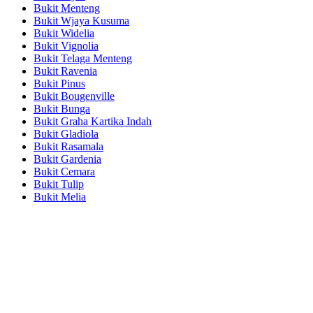
Bukit Menteng
Bukit Wjaya Kusuma
Bukit Widelia
Bukit Vignolia
Bukit Telaga Menteng
Bukit Ravenia
Bukit Pinus
Bukit Bougenville
Bukit Bunga
Bukit Graha Kartika Indah
Bukit Gladiola
Bukit Rasamala
Bukit Gardenia
Bukit Cemara
Bukit Tulip
Bukit Melia