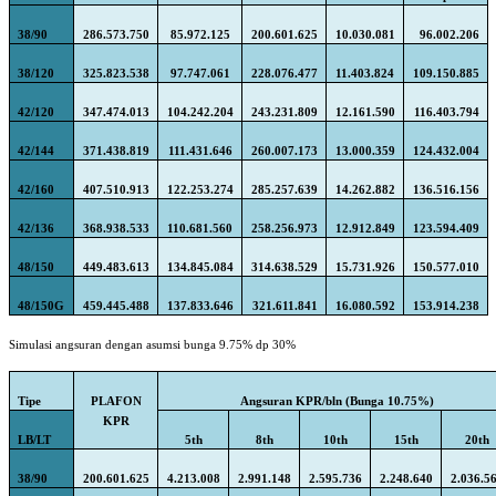
38/90
286.573.750
85.972.125
200.601.625
10.030.081
96.002.206
38/120
325.823.538
97.747.061
228.076.477
11.403.824
109.150.885
42/120
347.474.013
104.242.204
243.231.809
12.161.590
116.403.794
42/144
371.438.819
111.431.646
260.007.173
13.000.359
124.432.004
42/160
407.510.913
122.253.274
285.257.639
14.262.882
136.516.156
42/136
368.938.533
110.681.560
258.256.973
12.912.849
123.594.409
48/150
449.483.613
134.845.084
314.638.529
15.731.926
150.577.010
48/150G
459.445.488
137.833.646
321.611.841
16.080.592
153.914.238
Simulasi angsuran dengan asumsi bunga 9.75% dp 30%
Tipe
PLAFON
Angsuran KPR/bln (Bunga 10.75%)
KPR
LB/LT
5th
8th
10th
15th
20th
38/90
200.601.625
4.213.008
2.991.148
2.595.736
2.248.640
2.036.5