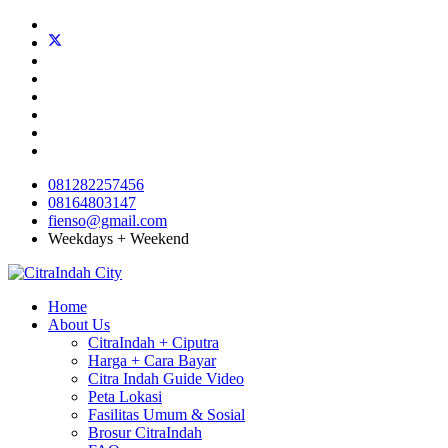
081282257456
08164803147
fienso@gmail.com
Weekdays + Weekend
Home
About Us
CitraIndah + Ciputra
Harga + Cara Bayar
Citra Indah Guide Video
Peta Lokasi
Fasilitas Umum & Sosial
Brosur CitraIndah