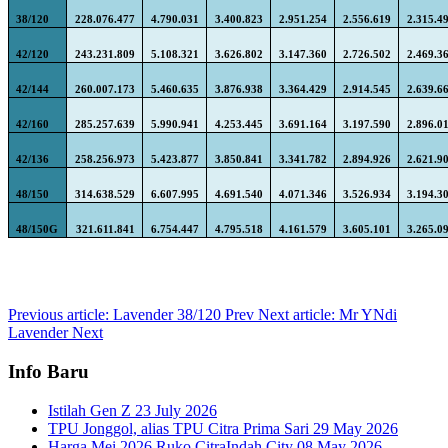
38/120
228.076.477
4.790.031
3.400.823
2.951.254
2.556.619
2.315.4
42/120
243.231.809
5.108.321
3.626.802
3.147.360
2.726.502
2.469.3
42/144
260.007.173
5.460.635
3.876.938
3.364.429
2.914.545
2.639.6
42/160
285.257.639
5.990.941
4.253.445
3.691.164
3.197.590
2.896.0
42/136
258.256.973
5.423.877
3.850.841
3.341.782
2.894.926
2.621.9
48/150
314.638.529
6.607.995
4.691.540
4.071.346
3.526.934
3.194.3
48/150G
321.611.841
6.754.447
4.795.518
4.161.579
3.605.101
3.265.0
Previous article: Lavender 38/120
Prev
Next article: Mr YNdi
Lavender
Next
Info Baru
Istilah Gen Z
23 July 2026
TPU Jonggol, alias TPU Citra Prima Sari
29 May 2026
Harga Mei 2026 Ruko CitraIndah City
08 May 2026