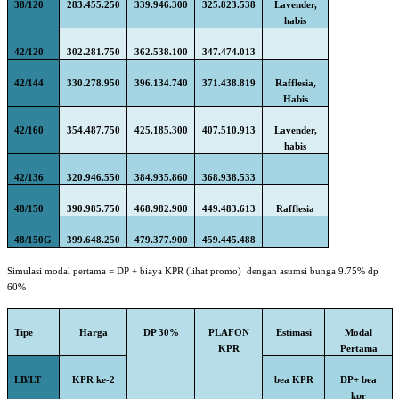
38/120
283.455.250
339.946.300
325.823.538
Lavender,
habis
42/120
302.281.750
362.538.100
347.474.013
42/144
330.278.950
396.134.740
371.438.819
Rafflesia,
Habis
42/160
354.487.750
425.185.300
407.510.913
Lavender,
habis
42/136
320.946.550
384.935.860
368.938.533
48/150
390.985.750
468.982.900
449.483.613
Rafflesia
48/150G
399.648.250
479.377.900
459.445.488
Simulasi modal pertama = DP + biaya KPR (lihat promo)
dengan asumsi bunga 9.75% dp
60%
Tipe
Harga
DP 30%
PLAFON
Estimasi
Modal
KPR
Pertama
LB/LT
KPR ke-2
bea KPR
DP+ bea
kpr