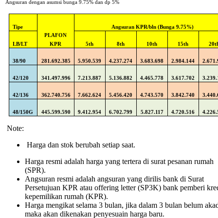
Angsuran dengan asumsi bunga 9.75% dan dp 5%
Tipe
Angsuran KPR/bln (Bunga 9.75%)
PLAFON
LB/LT
KPR
5th
8th
10th
15th
20t
38/90
281.692.385
5.950.539
4.237.274
3.683.698
2.984.144
2.671
42/120
341.497.996
7.213.887
5.136.882
4.465.778
3.617.702
3.239
42/136
362.740.756
7.662.624
5.456.420
4.743.570
3.842.740
3.440
48/150G
445.599.590
9.412.954
6.702.799
5.827.117
4.720.516
4.226
Note:
Harga dan stok berubah setiap saat.
Harga resmi adalah harga yang tertera di surat pesanan rumah
(SPR).
Angsuran resmi adalah angsuran yang dirilis bank di Surat
Persetujuan KPR atau offering letter (SP3K) bank pemberi kred
kepemilikan rumah (KPR).
Harga mengikat selama 3 bulan, jika dalam 3 bulan belum aka
maka akan dikenakan penyesuain harga baru.