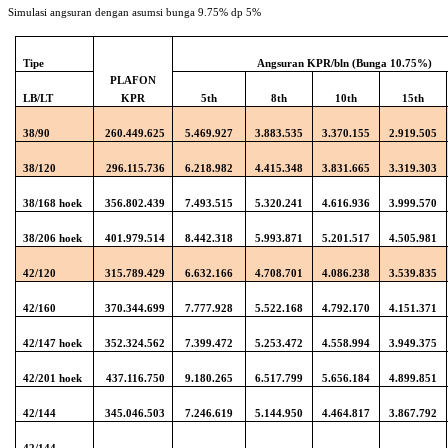
Simulasi angsuran dengan asumsi bunga 9.75% dp 5%
Tipe
Angsuran KPR/bln (Bunga 10.75%)
PLAFON
LB/LT
KPR
5th
8th
10th
15th
38/90
260.449.625
5.469.927
3.883.535
3.370.155
2.919.505
38/120
296.115.736
6.218.982
4.415.348
3.831.665
3.319.303
38/168 hoek
356.802.439
7.493.515
5.320.241
4.616.936
3.999.570
38/206 hoek
401.979.514
8.442.318
5.993.871
5.201.517
4.505.981
42/120
315.789.429
6.632.166
4.708.701
4.086.238
3.539.835
42/160
370.344.699
7.777.928
5.522.168
4.792.170
4.151.371
42/147 hoek
352.324.562
7.399.472
5.253.472
4.558.994
3.949.375
42/201 hoek
437.116.750
9.180.265
6.517.799
5.656.184
4.899.851
42/144
345.046.503
7.246.619
5.144.950
4.464.817
3.867.792