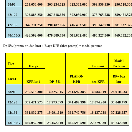
38/90
269.653.000
303.234.625
323.383.600
309.950.950
296.518.30
42/120
326.883.250
367.618.656
392.059.900
375.765.738
359.471.57
42/136
347.211.250
390.487.656
416.453.500
399.142.938
381.832.37
48/150G
426.502.000
479.689.750
511.602.400
490.327.300
469.052.20
Dp 5% (promo bri dan bni) + Biaya KPR (lihat promp) = modal pertama
Modal
Tipe
Harga
Estimasi
Pertama
PLAFON
DP+ bea
LB/LT
KPR ke-1
DP
5%
KPR
bea KPR
kpr
38/90
296.518.300
14.825.915
281.692.385
14.084.619
28.910.534
42/120
359.471.575
17.973.579
341.497.996
17.074.900
35.048.479
42/136
381.832.375
19.091.619
362.740.756
18.137.038
37.228.657
48/150G
469.052.200
23.452.610
445.599.590
22.279.980
45.732.590