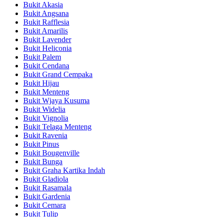
Bukit Akasia
Bukit Angsana
Bukit Rafflesia
Bukit Amarilis
Bukit Lavender
Bukit Heliconia
Bukit Palem
Bukit Cendana
Bukit Grand Cempaka
Bukit Hijau
Bukit Menteng
Bukit Wjaya Kusuma
Bukit Widelia
Bukit Vignolia
Bukit Telaga Menteng
Bukit Ravenia
Bukit Pinus
Bukit Bougenville
Bukit Bunga
Bukit Graha Kartika Indah
Bukit Gladiola
Bukit Rasamala
Bukit Gardenia
Bukit Cemara
Bukit Tulip