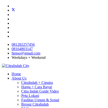
081282257456
08164803147
fienso@gmail.com
Weekdays + Weekend
Home
About Us
CitraIndah + Ciputra
Harga + Cara Bayar
Citra Indah Guide Video
Peta Lokasi
Fasilitas Umum & Sosial
Brosur CitraIndah