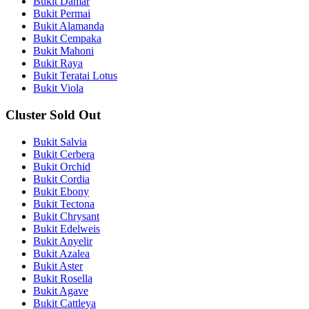
Bukit Damar
Bukit Permai
Bukit Alamanda
Bukit Cempaka
Bukit Mahoni
Bukit Raya
Bukit Teratai Lotus
Bukit Viola
Cluster Sold Out
Bukit Salvia
Bukit Cerbera
Bukit Orchid
Bukit Cordia
Bukit Ebony
Bukit Tectona
Bukit Chrysant
Bukit Edelweis
Bukit Anyelir
Bukit Azalea
Bukit Aster
Bukit Rosella
Bukit Agave
Bukit Cattleya