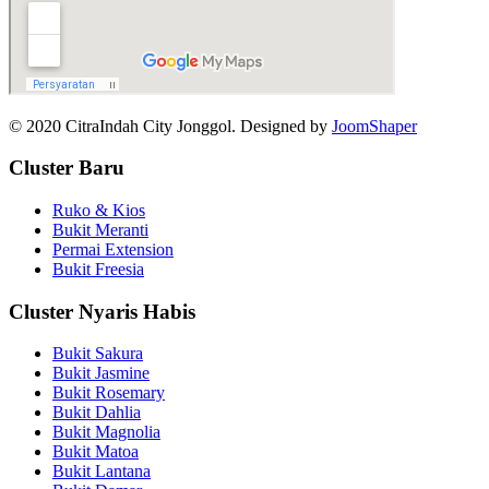
© 2020 CitraIndah City Jonggol. Designed by
JoomShaper
Cluster Baru
Ruko & Kios
Bukit Meranti
Permai Extension
Bukit Freesia
Cluster Nyaris Habis
Bukit Sakura
Bukit Jasmine
Bukit Rosemary
Bukit Dahlia
Bukit Magnolia
Bukit Matoa
Bukit Lantana