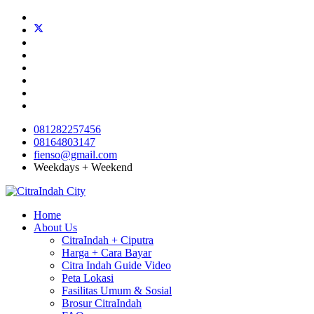
081282257456
08164803147
fienso@gmail.com
Weekdays + Weekend
Home
About Us
CitraIndah + Ciputra
Harga + Cara Bayar
Citra Indah Guide Video
Peta Lokasi
Fasilitas Umum & Sosial
Brosur CitraIndah