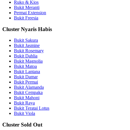
Ruko & Kios
Bukit Meranti
Permai Extension
Bukit Freesia
Cluster Nyaris Habis
Bukit Sakura
Bukit Jasmine
Bukit Rosemary
Bukit Dahlia
Bukit Magnolia
Bukit Matoa
Bukit Lantana
Bukit Damar
Bukit Permai
Bukit Alamanda
Bukit Cempaka
Bukit Mahoni
Bukit Raya
Bukit Teratai Lotus
Bukit Viola
Cluster Sold Out