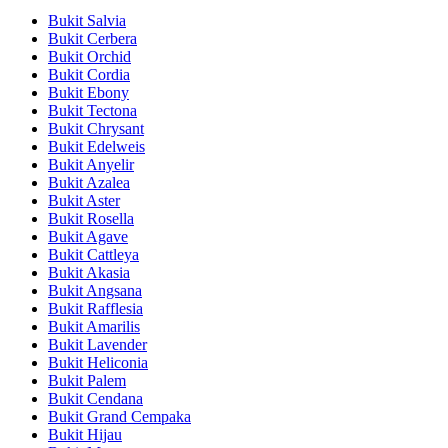
Bukit Salvia
Bukit Cerbera
Bukit Orchid
Bukit Cordia
Bukit Ebony
Bukit Tectona
Bukit Chrysant
Bukit Edelweis
Bukit Anyelir
Bukit Azalea
Bukit Aster
Bukit Rosella
Bukit Agave
Bukit Cattleya
Bukit Akasia
Bukit Angsana
Bukit Rafflesia
Bukit Amarilis
Bukit Lavender
Bukit Heliconia
Bukit Palem
Bukit Cendana
Bukit Grand Cempaka
Bukit Hijau