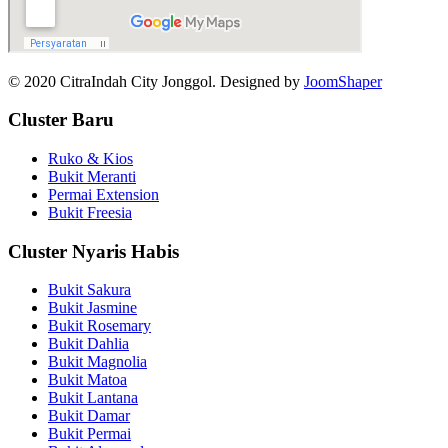
© 2020 CitraIndah City Jonggol. Designed by
JoomShaper
Cluster Baru
Ruko & Kios
Bukit Meranti
Permai Extension
Bukit Freesia
Cluster Nyaris Habis
Bukit Sakura
Bukit Jasmine
Bukit Rosemary
Bukit Dahlia
Bukit Magnolia
Bukit Matoa
Bukit Lantana
Bukit Damar
Bukit Permai