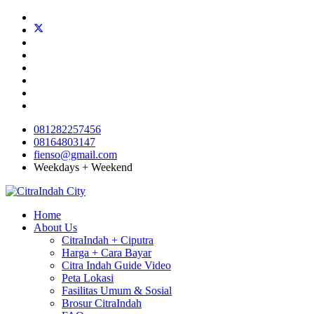
081282257456
08164803147
fienso@gmail.com
Weekdays + Weekend
Home
About Us
CitraIndah + Ciputra
Harga + Cara Bayar
Citra Indah Guide Video
Peta Lokasi
Fasilitas Umum & Sosial
Brosur CitraIndah