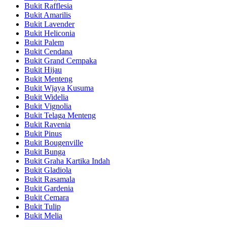
Bukit Rafflesia
Bukit Amarilis
Bukit Lavender
Bukit Heliconia
Bukit Palem
Bukit Cendana
Bukit Grand Cempaka
Bukit Hijau
Bukit Menteng
Bukit Wjaya Kusuma
Bukit Widelia
Bukit Vignolia
Bukit Telaga Menteng
Bukit Ravenia
Bukit Pinus
Bukit Bougenville
Bukit Bunga
Bukit Graha Kartika Indah
Bukit Gladiola
Bukit Rasamala
Bukit Gardenia
Bukit Cemara
Bukit Tulip
Bukit Melia