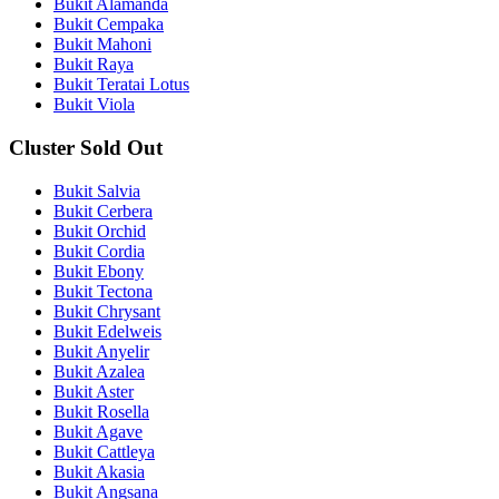
Bukit Alamanda
Bukit Cempaka
Bukit Mahoni
Bukit Raya
Bukit Teratai Lotus
Bukit Viola
Cluster Sold Out
Bukit Salvia
Bukit Cerbera
Bukit Orchid
Bukit Cordia
Bukit Ebony
Bukit Tectona
Bukit Chrysant
Bukit Edelweis
Bukit Anyelir
Bukit Azalea
Bukit Aster
Bukit Rosella
Bukit Agave
Bukit Cattleya
Bukit Akasia
Bukit Angsana