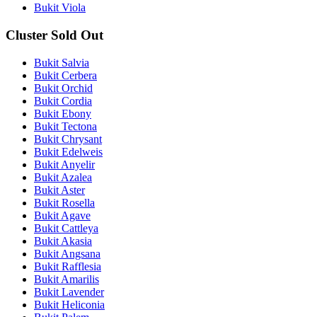
Bukit Viola
Cluster Sold Out
Bukit Salvia
Bukit Cerbera
Bukit Orchid
Bukit Cordia
Bukit Ebony
Bukit Tectona
Bukit Chrysant
Bukit Edelweis
Bukit Anyelir
Bukit Azalea
Bukit Aster
Bukit Rosella
Bukit Agave
Bukit Cattleya
Bukit Akasia
Bukit Angsana
Bukit Rafflesia
Bukit Amarilis
Bukit Lavender
Bukit Heliconia