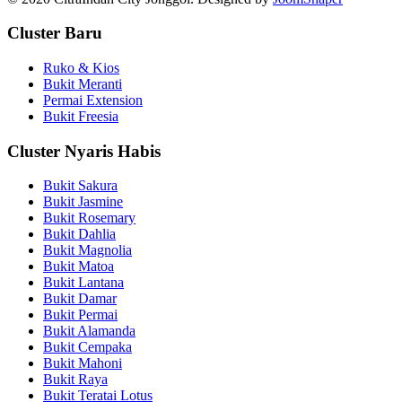
Cluster Baru
Ruko & Kios
Bukit Meranti
Permai Extension
Bukit Freesia
Cluster Nyaris Habis
Bukit Sakura
Bukit Jasmine
Bukit Rosemary
Bukit Dahlia
Bukit Magnolia
Bukit Matoa
Bukit Lantana
Bukit Damar
Bukit Permai
Bukit Alamanda
Bukit Cempaka
Bukit Mahoni
Bukit Raya
Bukit Teratai Lotus