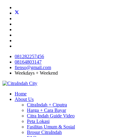
081282257456
08164803147
fienso@gmail.com
Weekdays + Weekend
Home
About Us
CitraIndah + Ciputra
Harga + Cara Bayar
Citra Indah Guide Video
Peta Lokasi
Fasilitas Umum & Sosial
Brosur CitraIndah