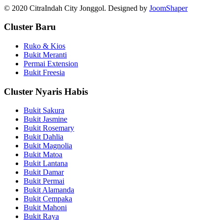
© 2020 CitraIndah City Jonggol. Designed by
JoomShaper
Cluster Baru
Ruko & Kios
Bukit Meranti
Permai Extension
Bukit Freesia
Cluster Nyaris Habis
Bukit Sakura
Bukit Jasmine
Bukit Rosemary
Bukit Dahlia
Bukit Magnolia
Bukit Matoa
Bukit Lantana
Bukit Damar
Bukit Permai
Bukit Alamanda
Bukit Cempaka
Bukit Mahoni
Bukit Raya