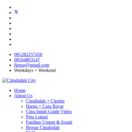
081282257456
08164803147
fienso@gmail.com
Weekdays + Weekend
Home
About Us
CitraIndah + Ciputra
Harga + Cara Bayar
Citra Indah Guide Video
Peta Lokasi
Fasilitas Umum & Sosial
Brosur CitraIndah