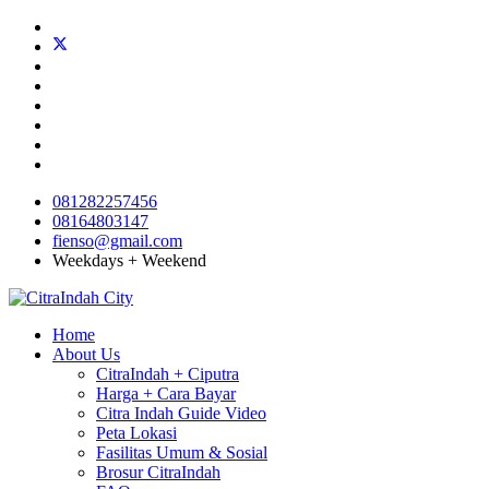
081282257456
08164803147
fienso@gmail.com
Weekdays + Weekend
Home
About Us
CitraIndah + Ciputra
Harga + Cara Bayar
Citra Indah Guide Video
Peta Lokasi
Fasilitas Umum & Sosial
Brosur CitraIndah