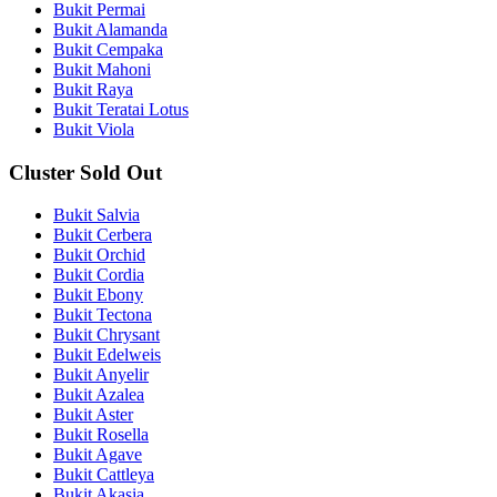
Bukit Permai
Bukit Alamanda
Bukit Cempaka
Bukit Mahoni
Bukit Raya
Bukit Teratai Lotus
Bukit Viola
Cluster Sold Out
Bukit Salvia
Bukit Cerbera
Bukit Orchid
Bukit Cordia
Bukit Ebony
Bukit Tectona
Bukit Chrysant
Bukit Edelweis
Bukit Anyelir
Bukit Azalea
Bukit Aster
Bukit Rosella
Bukit Agave
Bukit Cattleya
Bukit Akasia