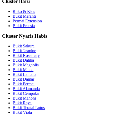
Cluster Baru
Ruko & Kios
Bukit Meranti
Permai Extension
Bukit Freesia
Cluster Nyaris Habis
Bukit Sakura
Bukit Jasmine
Bukit Rosemary
Bukit Dahlia
Bukit Magnolia
Bukit Matoa
Bukit Lantana
Bukit Damar
Bukit Permai
Bukit Alamanda
Bukit Cempaka
Bukit Mahoni
Bukit Raya
Bukit Teratai Lotus
Bukit Viola