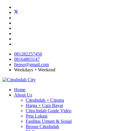
081282257456
08164803147
fienso@gmail.com
Weekdays + Weekend
Home
About Us
CitraIndah + Ciputra
Harga + Cara Bayar
Citra Indah Guide Video
Peta Lokasi
Fasilitas Umum & Sosial
Brosur CitraIndah