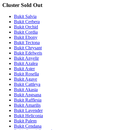
Cluster Sold Out
Bukit Salvia
Bukit Cerbera
Bukit Orchid
Bukit Cordia
Bukit Ebony
Bukit Tectona
Bukit Chrysant
Bukit Edelweis
Bukit Anyelir
Bukit Azalea
Bukit Aster
Bukit Rosella
Bukit Agave
Bukit Cattleya
Bukit Akasia
Bukit Angsana
Bukit Rafflesia
Bukit Amarilis
Bukit Lavender
Bukit Heliconia
Bukit Palem
Bukit Cendana