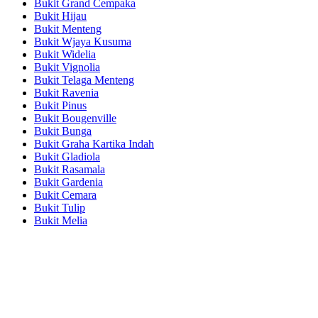
Bukit Grand Cempaka
Bukit Hijau
Bukit Menteng
Bukit Wjaya Kusuma
Bukit Widelia
Bukit Vignolia
Bukit Telaga Menteng
Bukit Ravenia
Bukit Pinus
Bukit Bougenville
Bukit Bunga
Bukit Graha Kartika Indah
Bukit Gladiola
Bukit Rasamala
Bukit Gardenia
Bukit Cemara
Bukit Tulip
Bukit Melia