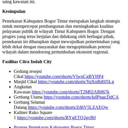
saing kawasan ini.
Kesimpulan
Pemekaran Kabupaten Bogor Timur merupakan langkah strategis
untuk mempercepat pembangunan dan meningkatkan kualitas
pelayanan publik di wilayah Timur Kabupaten Bogor. Dengan
progres yang terus berjalan dan didukung oleh berbagai pihak,
pemekaran ini diharapkan dapat mewujudkan pemerintahan yang
lebih dekat dengan masyarakat dan mengoptimalkan potensi
wilayah dalam mendorong pertumbuhan ekonomi regional.
Fasilitas Citra Indah City
Gedung resepsi
Cikal
https://youtube.com/shorts/VlwnCgBYHP4
Masjid Cikal
https://youtube.com/shorts/YqXnBd0J5Lg
Angkutan
Kawasan
https://youtube.com/shorts/T2M02AR867k
Gerbang Utama
https://youtube.com/shorts/kdPjqacDdCA
Gerbang Selamat
Datang
https://youtube.com/shorts/Zd6V5LZAEQw
Kuliner Ruko Square
1
https://youtube.com/shorts/BYgETQ2gvB0
Progres Pemekaran Kabupaten Bogor Timur