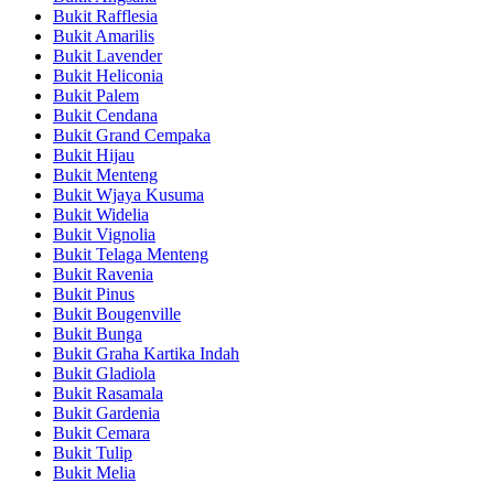
Bukit Rafflesia
Bukit Amarilis
Bukit Lavender
Bukit Heliconia
Bukit Palem
Bukit Cendana
Bukit Grand Cempaka
Bukit Hijau
Bukit Menteng
Bukit Wjaya Kusuma
Bukit Widelia
Bukit Vignolia
Bukit Telaga Menteng
Bukit Ravenia
Bukit Pinus
Bukit Bougenville
Bukit Bunga
Bukit Graha Kartika Indah
Bukit Gladiola
Bukit Rasamala
Bukit Gardenia
Bukit Cemara
Bukit Tulip
Bukit Melia