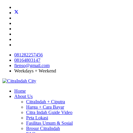
081282257456
08164803147
fienso@gmail.com
Weekdays + Weekend
Home
About Us
CitraIndah + Ciputra
Harga + Cara Bayar
Citra Indah Guide Video
Peta Lokasi
Fasilitas Umum & Sosial
Brosur CitraIndah