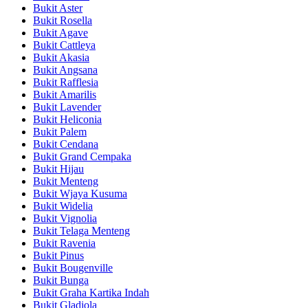
Bukit Aster
Bukit Rosella
Bukit Agave
Bukit Cattleya
Bukit Akasia
Bukit Angsana
Bukit Rafflesia
Bukit Amarilis
Bukit Lavender
Bukit Heliconia
Bukit Palem
Bukit Cendana
Bukit Grand Cempaka
Bukit Hijau
Bukit Menteng
Bukit Wjaya Kusuma
Bukit Widelia
Bukit Vignolia
Bukit Telaga Menteng
Bukit Ravenia
Bukit Pinus
Bukit Bougenville
Bukit Bunga
Bukit Graha Kartika Indah
Bukit Gladiola