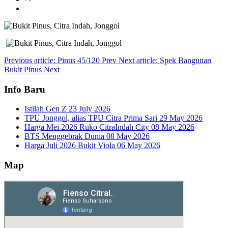
Previous article: Pinus 45/120
Prev
Next article: Spek Bangunan
Bukit Pinus
Next
Info Baru
Istilah Gen Z
23 July 2026
TPU Jonggol, alias TPU Citra Prima Sari
29 May 2026
Harga Mei 2026 Ruko CitraIndah City
08 May 2026
BTS Menggebrak Dunia
08 May 2026
Harga Juli 2026 Bukit Viola
06 May 2026
Map