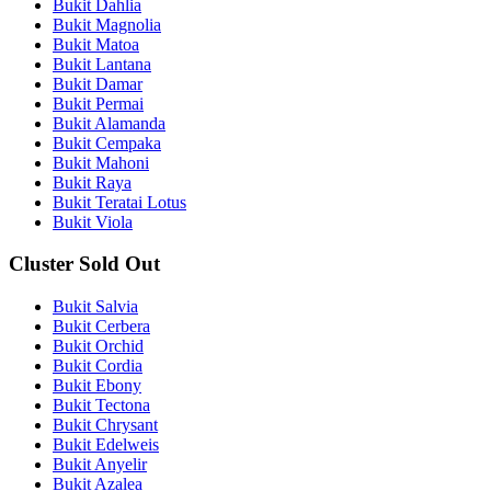
Bukit Dahlia
Bukit Magnolia
Bukit Matoa
Bukit Lantana
Bukit Damar
Bukit Permai
Bukit Alamanda
Bukit Cempaka
Bukit Mahoni
Bukit Raya
Bukit Teratai Lotus
Bukit Viola
Cluster Sold Out
Bukit Salvia
Bukit Cerbera
Bukit Orchid
Bukit Cordia
Bukit Ebony
Bukit Tectona
Bukit Chrysant
Bukit Edelweis
Bukit Anyelir
Bukit Azalea