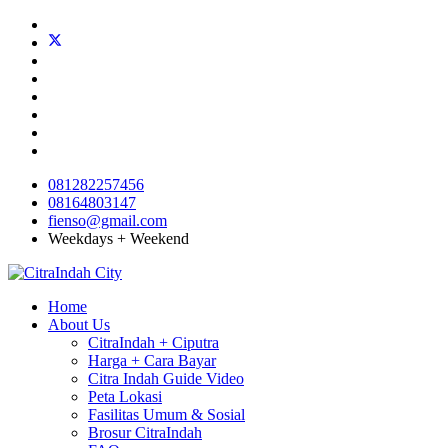
081282257456
08164803147
fienso@gmail.com
Weekdays + Weekend
Home
About Us
CitraIndah + Ciputra
Harga + Cara Bayar
Citra Indah Guide Video
Peta Lokasi
Fasilitas Umum & Sosial
Brosur CitraIndah