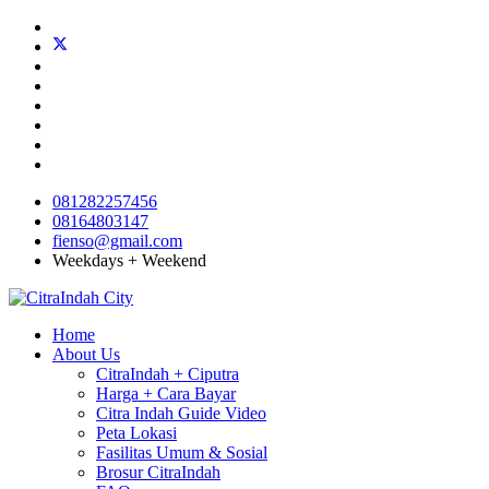
081282257456
08164803147
fienso@gmail.com
Weekdays + Weekend
Home
About Us
CitraIndah + Ciputra
Harga + Cara Bayar
Citra Indah Guide Video
Peta Lokasi
Fasilitas Umum & Sosial
Brosur CitraIndah