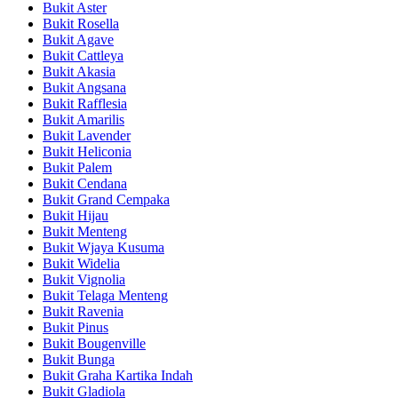
Bukit Aster
Bukit Rosella
Bukit Agave
Bukit Cattleya
Bukit Akasia
Bukit Angsana
Bukit Rafflesia
Bukit Amarilis
Bukit Lavender
Bukit Heliconia
Bukit Palem
Bukit Cendana
Bukit Grand Cempaka
Bukit Hijau
Bukit Menteng
Bukit Wjaya Kusuma
Bukit Widelia
Bukit Vignolia
Bukit Telaga Menteng
Bukit Ravenia
Bukit Pinus
Bukit Bougenville
Bukit Bunga
Bukit Graha Kartika Indah
Bukit Gladiola