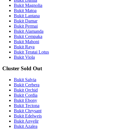
Bukit Dahlia
Bukit Magnolia
Bukit Matoa
Bukit Lantana
Bukit Damar
Bukit Permai
Bukit Alamanda
Bukit Cempaka
Bukit Mahoni
Bukit Raya
Bukit Teratai Lotus
Bukit Viola
Cluster Sold Out
Bukit Salvia
Bukit Cerbera
Bukit Orchid
Bukit Cordia
Bukit Ebony
Bukit Tectona
Bukit Chrysant
Bukit Edelweis
Bukit Anyelir
Bukit Azalea