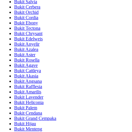
Bukit Salvia
Bukit Cerbera
Bukit Orchid
Bukit Cordia
Bukit Ebony
Bukit Tectona
Bukit Chrysant
Bukit Edelweis
Bukit Anyelir
Bukit Azalea
Bukit Aster
Bukit Rosella
Bukit Agave
Bukit Cattleya
Bukit Akasia
Bukit Angsana
Bukit Rafflesia
Bukit Amarilis
Bukit Lavender
Bukit Heliconia
Bukit Palem
Bukit Cendana
Bukit Grand Cempaka
Bukit Hijau
Bukit Menteng