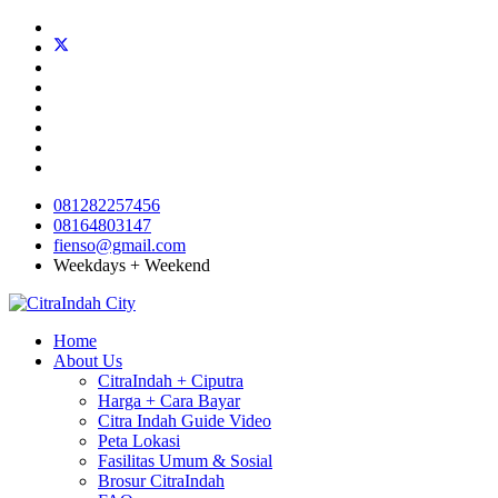
081282257456
08164803147
fienso@gmail.com
Weekdays + Weekend
Home
About Us
CitraIndah + Ciputra
Harga + Cara Bayar
Citra Indah Guide Video
Peta Lokasi
Fasilitas Umum & Sosial
Brosur CitraIndah