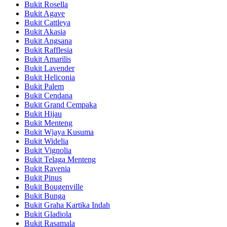
Bukit Rosella
Bukit Agave
Bukit Cattleya
Bukit Akasia
Bukit Angsana
Bukit Rafflesia
Bukit Amarilis
Bukit Lavender
Bukit Heliconia
Bukit Palem
Bukit Cendana
Bukit Grand Cempaka
Bukit Hijau
Bukit Menteng
Bukit Wjaya Kusuma
Bukit Widelia
Bukit Vignolia
Bukit Telaga Menteng
Bukit Ravenia
Bukit Pinus
Bukit Bougenville
Bukit Bunga
Bukit Graha Kartika Indah
Bukit Gladiola
Bukit Rasamala