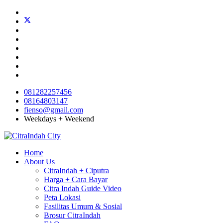
081282257456
08164803147
fienso@gmail.com
Weekdays + Weekend
Home
About Us
CitraIndah + Ciputra
Harga + Cara Bayar
Citra Indah Guide Video
Peta Lokasi
Fasilitas Umum & Sosial
Brosur CitraIndah