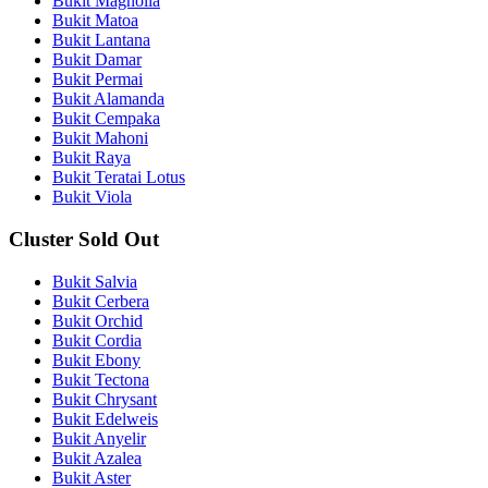
Bukit Magnolia
Bukit Matoa
Bukit Lantana
Bukit Damar
Bukit Permai
Bukit Alamanda
Bukit Cempaka
Bukit Mahoni
Bukit Raya
Bukit Teratai Lotus
Bukit Viola
Cluster Sold Out
Bukit Salvia
Bukit Cerbera
Bukit Orchid
Bukit Cordia
Bukit Ebony
Bukit Tectona
Bukit Chrysant
Bukit Edelweis
Bukit Anyelir
Bukit Azalea
Bukit Aster