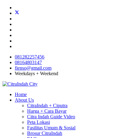
081282257456
08164803147
fienso@gmail.com
Weekdays + Weekend
Home
About Us
CitraIndah + Ciputra
Harga + Cara Bayar
Citra Indah Guide Video
Peta Lokasi
Fasilitas Umum & Sosial
Brosur CitraIndah