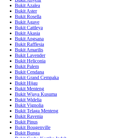
Bukit Azalea
Bukit Aster
Bukit Rosella
Bukit Agave
Bukit Cattleya
Bukit Akasia
Bukit Angsana
Bukit Rafflesia
Bukit Amarilis
Bukit Lavender
Bukit Heliconia
Bukit Palem
Bukit Cendana
Bukit Grand Cempaka
Bukit Hijau
Bukit Menteng
Bukit Wjaya Kusuma
Bukit Widelia
Bukit Vignolia
Bukit Telaga Menteng
Bukit Ravenia
Bukit Pinus
Bukit Bougenville
Bukit Bunga