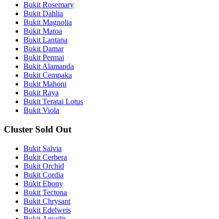
Bukit Rosemary
Bukit Dahlia
Bukit Magnolia
Bukit Matoa
Bukit Lantana
Bukit Damar
Bukit Permai
Bukit Alamanda
Bukit Cempaka
Bukit Mahoni
Bukit Raya
Bukit Teratai Lotus
Bukit Viola
Cluster Sold Out
Bukit Salvia
Bukit Cerbera
Bukit Orchid
Bukit Cordia
Bukit Ebony
Bukit Tectona
Bukit Chrysant
Bukit Edelweis
Bukit Anyelir