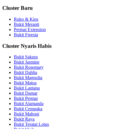
Cluster Baru
Ruko & Kios
Bukit Meranti
Permai Extension
Bukit Freesia
Cluster Nyaris Habis
Bukit Sakura
Bukit Jasmine
Bukit Rosemary
Bukit Dahlia
Bukit Magnolia
Bukit Matoa
Bukit Lantana
Bukit Damar
Bukit Permai
Bukit Alamanda
Bukit Cempaka
Bukit Mahoni
Bukit Raya
Bukit Teratai Lotus