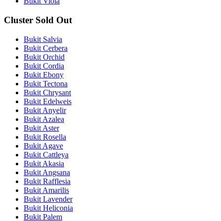
Bukit Viola
Cluster Sold Out
Bukit Salvia
Bukit Cerbera
Bukit Orchid
Bukit Cordia
Bukit Ebony
Bukit Tectona
Bukit Chrysant
Bukit Edelweis
Bukit Anyelir
Bukit Azalea
Bukit Aster
Bukit Rosella
Bukit Agave
Bukit Cattleya
Bukit Akasia
Bukit Angsana
Bukit Rafflesia
Bukit Amarilis
Bukit Lavender
Bukit Heliconia
Bukit Palem