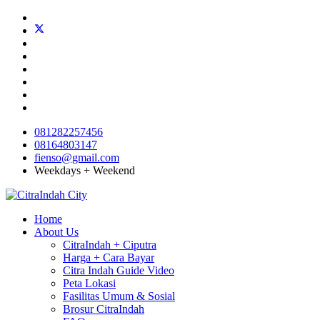
081282257456
08164803147
fienso@gmail.com
Weekdays + Weekend
Home
About Us
CitraIndah + Ciputra
Harga + Cara Bayar
Citra Indah Guide Video
Peta Lokasi
Fasilitas Umum & Sosial
Brosur CitraIndah