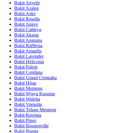
Bukit Anyelir
Bukit Azalea
Bukit Aster
Bukit Rosella
Bukit Agave
Bukit Cattleya
Bukit Akasia
Bukit Angsana
Bukit Rafflesia
Bukit Amarilis
Bukit Lavender
Bukit Heliconia
Bukit Palem
Bukit Cendana
Bukit Grand Cempaka
Bukit Hijau
Bukit Menteng
Bukit Wjaya Kusuma
Bukit Widelia
Bukit Vignolia
Bukit Telaga Menteng
Bukit Ravenia
Bukit Pinus
Bukit Bougenville
Bukit Bunga