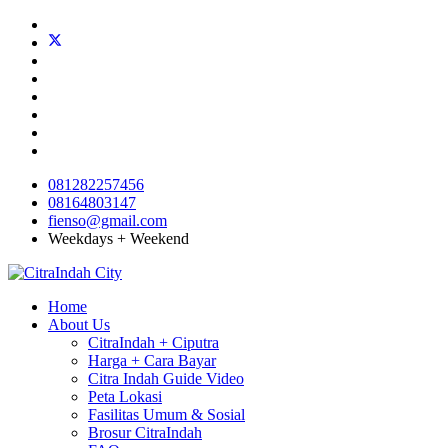
081282257456
08164803147
fienso@gmail.com
Weekdays + Weekend
Home
About Us
CitraIndah + Ciputra
Harga + Cara Bayar
Citra Indah Guide Video
Peta Lokasi
Fasilitas Umum & Sosial
Brosur CitraIndah