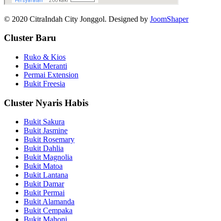
© 2020 CitraIndah City Jonggol. Designed by
JoomShaper
Cluster Baru
Ruko & Kios
Bukit Meranti
Permai Extension
Bukit Freesia
Cluster Nyaris Habis
Bukit Sakura
Bukit Jasmine
Bukit Rosemary
Bukit Dahlia
Bukit Magnolia
Bukit Matoa
Bukit Lantana
Bukit Damar
Bukit Permai
Bukit Alamanda
Bukit Cempaka
Bukit Mahoni