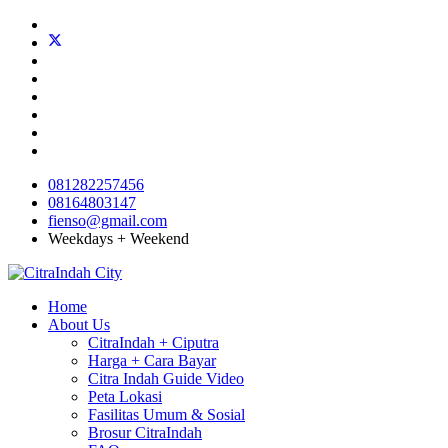
081282257456
08164803147
fienso@gmail.com
Weekdays + Weekend
Home
About Us
CitraIndah + Ciputra
Harga + Cara Bayar
Citra Indah Guide Video
Peta Lokasi
Fasilitas Umum & Sosial
Brosur CitraIndah