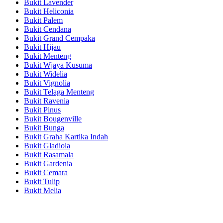
Bukit Lavender
Bukit Heliconia
Bukit Palem
Bukit Cendana
Bukit Grand Cempaka
Bukit Hijau
Bukit Menteng
Bukit Wjaya Kusuma
Bukit Widelia
Bukit Vignolia
Bukit Telaga Menteng
Bukit Ravenia
Bukit Pinus
Bukit Bougenville
Bukit Bunga
Bukit Graha Kartika Indah
Bukit Gladiola
Bukit Rasamala
Bukit Gardenia
Bukit Cemara
Bukit Tulip
Bukit Melia