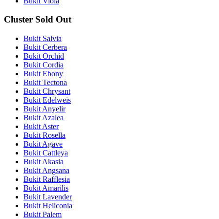
Bukit Viola
Cluster Sold Out
Bukit Salvia
Bukit Cerbera
Bukit Orchid
Bukit Cordia
Bukit Ebony
Bukit Tectona
Bukit Chrysant
Bukit Edelweis
Bukit Anyelir
Bukit Azalea
Bukit Aster
Bukit Rosella
Bukit Agave
Bukit Cattleya
Bukit Akasia
Bukit Angsana
Bukit Rafflesia
Bukit Amarilis
Bukit Lavender
Bukit Heliconia
Bukit Palem