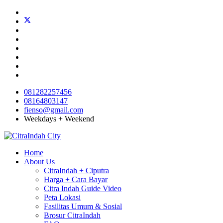
081282257456
08164803147
fienso@gmail.com
Weekdays + Weekend
Home
About Us
CitraIndah + Ciputra
Harga + Cara Bayar
Citra Indah Guide Video
Peta Lokasi
Fasilitas Umum & Sosial
Brosur CitraIndah