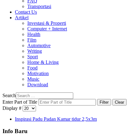
FAQ
Transportasi
Contact Us
Artikel
Investasi & Properti
Computer + Internet
Health
Film
Automotive
Writing
Sport
Home & Living
Food
Motivation
Music
Download
Search
Enter Part of Title
Filter
Clear
Display #
Inspirasi Padu Padan Kamar tidur 2,5x3m
Info Baru