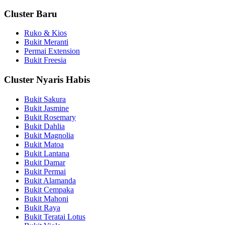
Cluster Baru
Ruko & Kios
Bukit Meranti
Permai Extension
Bukit Freesia
Cluster Nyaris Habis
Bukit Sakura
Bukit Jasmine
Bukit Rosemary
Bukit Dahlia
Bukit Magnolia
Bukit Matoa
Bukit Lantana
Bukit Damar
Bukit Permai
Bukit Alamanda
Bukit Cempaka
Bukit Mahoni
Bukit Raya
Bukit Teratai Lotus