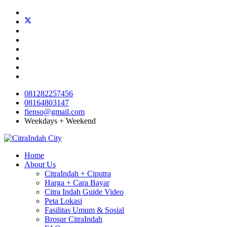
081282257456
08164803147
fienso@gmail.com
Weekdays + Weekend
Home
About Us
CitraIndah + Ciputra
Harga + Cara Bayar
Citra Indah Guide Video
Peta Lokasi
Fasilitas Umum & Sosial
Brosur CitraIndah