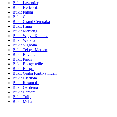
Bukit Lavender
Bukit Heliconia
Bukit Palem
Bukit Cendana
Bukit Grand Cempaka
Bukit Hijau
Bukit Menteng
Bukit Wjaya Kusuma
Bukit Widelia
Bukit Vignolia
Bukit Telaga Menteng
Bukit Ravenia
Bukit Pinus
Bukit Bougenville
Bukit Bunga
Bukit Graha Kartika Indah
Bukit Gladiola
Bukit Rasamala
Bukit Gardenia
Bukit Cemara
Bukit Tulip
Bukit Melia