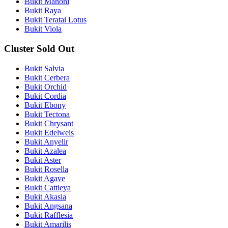
Bukit Mahoni
Bukit Raya
Bukit Teratai Lotus
Bukit Viola
Cluster Sold Out
Bukit Salvia
Bukit Cerbera
Bukit Orchid
Bukit Cordia
Bukit Ebony
Bukit Tectona
Bukit Chrysant
Bukit Edelweis
Bukit Anyelir
Bukit Azalea
Bukit Aster
Bukit Rosella
Bukit Agave
Bukit Cattleya
Bukit Akasia
Bukit Angsana
Bukit Rafflesia
Bukit Amarilis