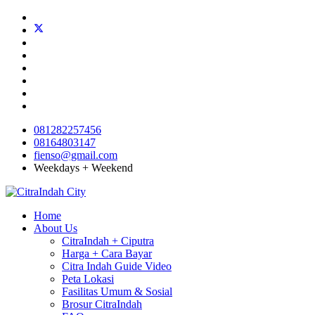
081282257456
08164803147
fienso@gmail.com
Weekdays + Weekend
Home
About Us
CitraIndah + Ciputra
Harga + Cara Bayar
Citra Indah Guide Video
Peta Lokasi
Fasilitas Umum & Sosial
Brosur CitraIndah