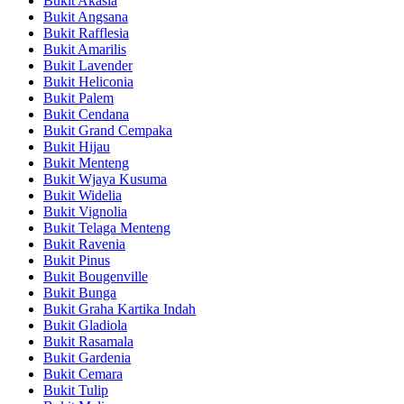
Bukit Akasia
Bukit Angsana
Bukit Rafflesia
Bukit Amarilis
Bukit Lavender
Bukit Heliconia
Bukit Palem
Bukit Cendana
Bukit Grand Cempaka
Bukit Hijau
Bukit Menteng
Bukit Wjaya Kusuma
Bukit Widelia
Bukit Vignolia
Bukit Telaga Menteng
Bukit Ravenia
Bukit Pinus
Bukit Bougenville
Bukit Bunga
Bukit Graha Kartika Indah
Bukit Gladiola
Bukit Rasamala
Bukit Gardenia
Bukit Cemara
Bukit Tulip