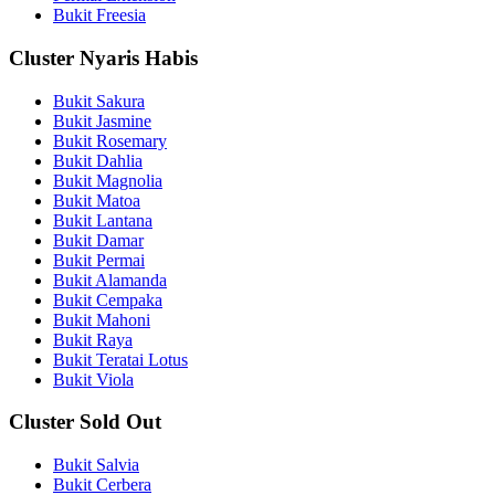
Bukit Freesia
Cluster Nyaris Habis
Bukit Sakura
Bukit Jasmine
Bukit Rosemary
Bukit Dahlia
Bukit Magnolia
Bukit Matoa
Bukit Lantana
Bukit Damar
Bukit Permai
Bukit Alamanda
Bukit Cempaka
Bukit Mahoni
Bukit Raya
Bukit Teratai Lotus
Bukit Viola
Cluster Sold Out
Bukit Salvia
Bukit Cerbera