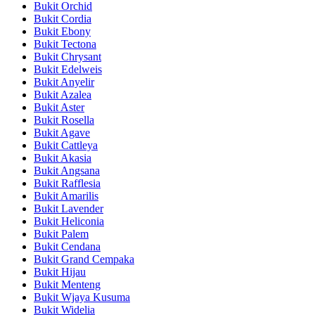
Bukit Orchid
Bukit Cordia
Bukit Ebony
Bukit Tectona
Bukit Chrysant
Bukit Edelweis
Bukit Anyelir
Bukit Azalea
Bukit Aster
Bukit Rosella
Bukit Agave
Bukit Cattleya
Bukit Akasia
Bukit Angsana
Bukit Rafflesia
Bukit Amarilis
Bukit Lavender
Bukit Heliconia
Bukit Palem
Bukit Cendana
Bukit Grand Cempaka
Bukit Hijau
Bukit Menteng
Bukit Wjaya Kusuma
Bukit Widelia