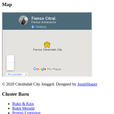
Map
© 2020 CitraIndah City Jonggol. Designed by
JoomShaper
Cluster Baru
Ruko & Kios
Bukit Meranti
Permai Extension