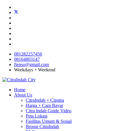
081282257456
08164803147
fienso@gmail.com
Weekdays + Weekend
Home
About Us
CitraIndah + Ciputra
Harga + Cara Bayar
Citra Indah Guide Video
Peta Lokasi
Fasilitas Umum & Sosial
Brosur CitraIndah