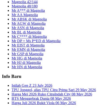
Magnolia 42/144
Magnolia 48/180
Mr A*** di Magnolia
Mr AA Magnolia
Mr ABSK di Magnolia
Mr AGW di Magnolia
Mr ASN di Magnolia
Mr BL di Magnolia
Mr C**** di Magnolia
Mr DP + Ms P*ED di Magnolia
Mr EIST di Magnolia
Mr EMN di Magnolia
Mr GSP di Magnolia
Mr HG di Magnolia
Mr HJ di Magnolia
Mr HN di Magnolia
Info Baru
Istilah Gen Z
23 July 2026
TPU Jonggol, alias TPU Citra Prima Sari
29 May 2026
Harga Mei 2026 Ruko CitraIndah City
08 May 2026
BTS Menggebrak Dunia
08 May 2026
Harga Juli 2026 Bukit Viola
06 May 2026