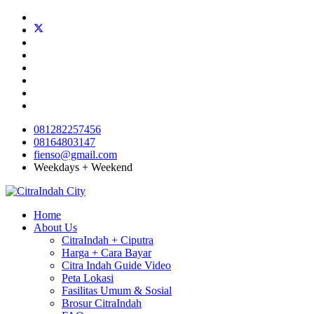
081282257456
08164803147
fienso@gmail.com
Weekdays + Weekend
Home
About Us
CitraIndah + Ciputra
Harga + Cara Bayar
Citra Indah Guide Video
Peta Lokasi
Fasilitas Umum & Sosial
Brosur CitraIndah