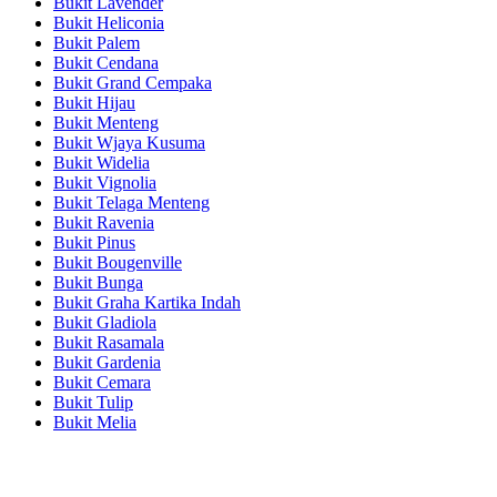
Bukit Lavender
Bukit Heliconia
Bukit Palem
Bukit Cendana
Bukit Grand Cempaka
Bukit Hijau
Bukit Menteng
Bukit Wjaya Kusuma
Bukit Widelia
Bukit Vignolia
Bukit Telaga Menteng
Bukit Ravenia
Bukit Pinus
Bukit Bougenville
Bukit Bunga
Bukit Graha Kartika Indah
Bukit Gladiola
Bukit Rasamala
Bukit Gardenia
Bukit Cemara
Bukit Tulip
Bukit Melia