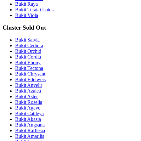
Bukit Raya
Bukit Teratai Lotus
Bukit Viola
Cluster Sold Out
Bukit Salvia
Bukit Cerbera
Bukit Orchid
Bukit Cordia
Bukit Ebony
Bukit Tectona
Bukit Chrysant
Bukit Edelweis
Bukit Anyelir
Bukit Azalea
Bukit Aster
Bukit Rosella
Bukit Agave
Bukit Cattleya
Bukit Akasia
Bukit Angsana
Bukit Rafflesia
Bukit Amarilis