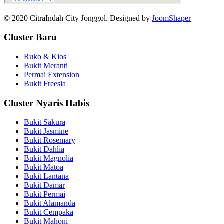
© 2020 CitraIndah City Jonggol. Designed by
JoomShaper
Cluster Baru
Ruko & Kios
Bukit Meranti
Permai Extension
Bukit Freesia
Cluster Nyaris Habis
Bukit Sakura
Bukit Jasmine
Bukit Rosemary
Bukit Dahlia
Bukit Magnolia
Bukit Matoa
Bukit Lantana
Bukit Damar
Bukit Permai
Bukit Alamanda
Bukit Cempaka
Bukit Mahoni