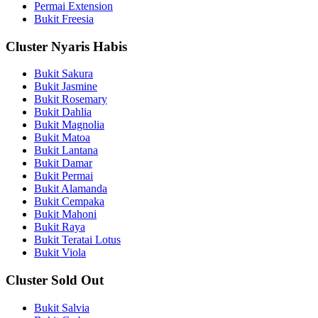
Permai Extension
Bukit Freesia
Cluster Nyaris Habis
Bukit Sakura
Bukit Jasmine
Bukit Rosemary
Bukit Dahlia
Bukit Magnolia
Bukit Matoa
Bukit Lantana
Bukit Damar
Bukit Permai
Bukit Alamanda
Bukit Cempaka
Bukit Mahoni
Bukit Raya
Bukit Teratai Lotus
Bukit Viola
Cluster Sold Out
Bukit Salvia