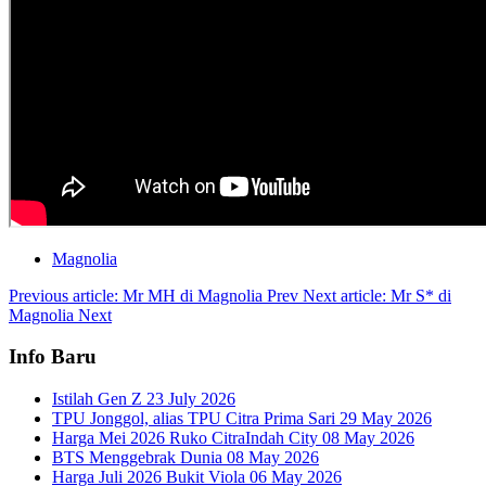
Magnolia
Previous article: Mr MH di Magnolia
Prev
Next article: Mr S* di
Magnolia
Next
Info Baru
Istilah Gen Z
23 July 2026
TPU Jonggol, alias TPU Citra Prima Sari
29 May 2026
Harga Mei 2026 Ruko CitraIndah City
08 May 2026
BTS Menggebrak Dunia
08 May 2026
Harga Juli 2026 Bukit Viola
06 May 2026