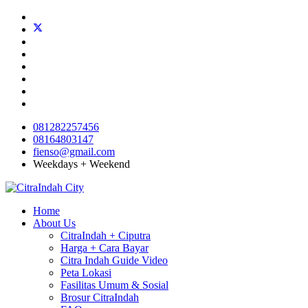
081282257456
08164803147
fienso@gmail.com
Weekdays + Weekend
Home
About Us
CitraIndah + Ciputra
Harga + Cara Bayar
Citra Indah Guide Video
Peta Lokasi
Fasilitas Umum & Sosial
Brosur CitraIndah