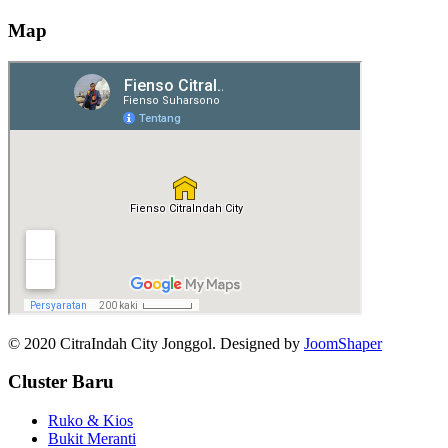
Map
© 2020 CitraIndah City Jonggol. Designed by
JoomShaper
Cluster Baru
Ruko & Kios
Bukit Meranti