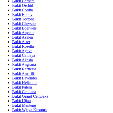
Bukit Cerbera
Bukit Orchid
Bukit Cordia
Bukit Ebony
Bukit Tectona
Bukit Chrysant
Bukit Edelweis
Bukit Anyelir
Bukit Azalea
Bukit Aster
Bukit Rosella
Bukit Agave
Bukit Cattleya
Bukit Akasia
Bukit Angsana
Bukit Rafflesia
Bukit Amarilis
Bukit Lavender
Bukit Heliconia
Bukit Palem
Bukit Cendana
Bukit Grand Cempaka
Bukit Hijau
Bukit Menteng
Bukit Wjaya Kusuma