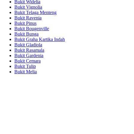
Bukit Widelia
Bukit Vignolia
Bukit Telaga Menteng
Bukit Ravenia
Bukit Pinus
Bukit Bougenville
Bukit Bunga
Bukit Graha Kartika Indah
Bukit Gladiola
Bukit Rasamala
Bukit Gardenia
Bukit Cemara
Bukit Tulip
Bukit Melia